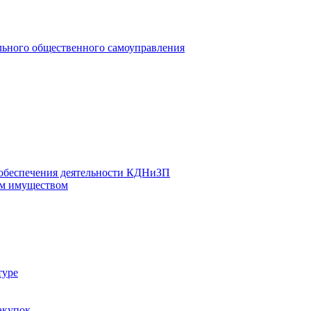
льного общественного самоуправления
 обеспечения деятельности КДНиЗП
м имуществом
туре
акупок