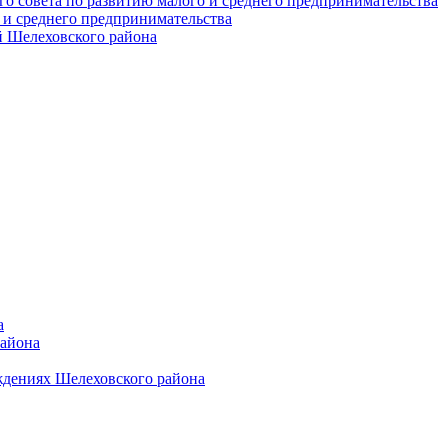
о совета по развитию малого и среднего предпринимательства
 и среднего предпринимательства
 Шелеховского района
а
района
ждениях Шелеховского района