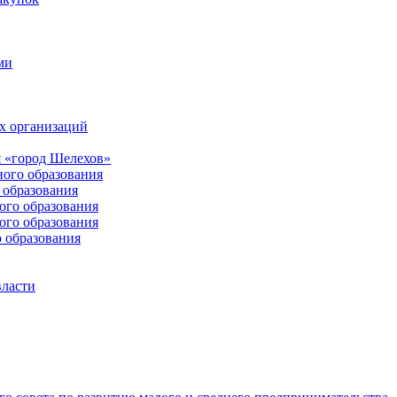
ми
х организаций
 «город Шелехов»
ого образования
образования
го образования
го образования
 образования
власти