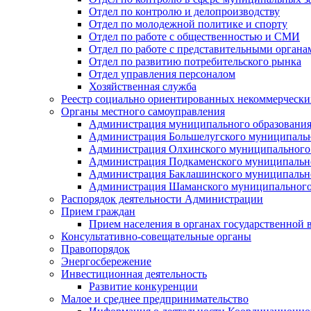
Отдел по контролю и делопроизводству
Отдел по молодежной политике и спорту
Отдел по работе с общественностью и СМИ
Отдел по работе с представительными органа
Отдел по развитию потребительского рынка
Отдел управления персоналом
Хозяйственная служба
Реестр социально ориентированных некоммерчески
Органы местного самоуправления
Администрация муниципального образования
Администрация Большелугского муниципальн
Администрация Олхинского муниципального 
Администрация Подкаменского муниципально
Администрация Баклашинского муниципально
Администрация Шаманского муниципального
Распорядок деятельности Администрации
Прием граждан
Прием населения в органах государственной 
Консультативно-совещательные органы
Правопорядок
Энергосбережение
Инвестиционная деятельность
Развитие конкуренции
Малое и среднее предпринимательство