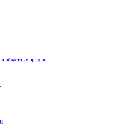
 и областных органов
"
ии