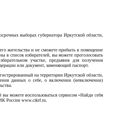
осрочных выборах губернатора Иркутской области,
воего жительства и не сможете прибыть в помещение
ены в список избирателей, вы можете проголосовать
збирательном участке, предъявив для получения
дерации или документ, заменяющий паспорт.
гистрированный на территории Иркутской области,
нения данных о себе, о включении (невключении)
ьства.
 вы можете воспользоваться сервисом «Найди себя
К России www.cikrf.ru.