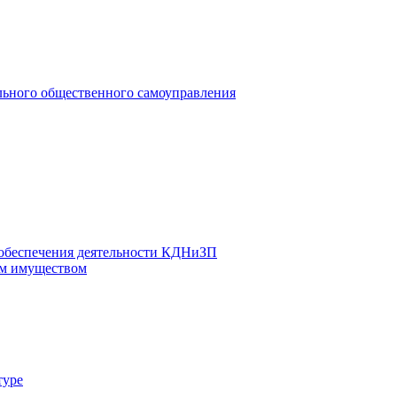
льного общественного самоуправления
 обеспечения деятельности КДНиЗП
м имуществом
туре