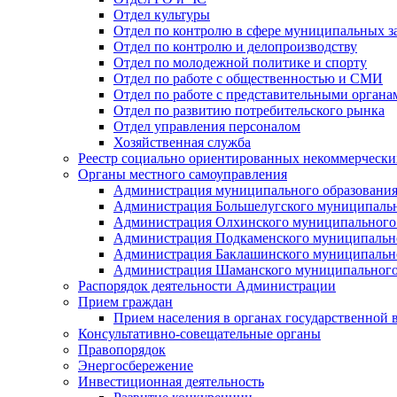
Отдел культуры
Отдел по контролю в сфере муниципальных з
Отдел по контролю и делопроизводству
Отдел по молодежной политике и спорту
Отдел по работе с общественностью и СМИ
Отдел по работе с представительными органа
Отдел по развитию потребительского рынка
Отдел управления персоналом
Хозяйственная служба
Реестр социально ориентированных некоммерчески
Органы местного самоуправления
Администрация муниципального образования
Администрация Большелугского муниципальн
Администрация Олхинского муниципального 
Администрация Подкаменского муниципально
Администрация Баклашинского муниципально
Администрация Шаманского муниципального
Распорядок деятельности Администрации
Прием граждан
Прием населения в органах государственной 
Консультативно-совещательные органы
Правопорядок
Энергосбережение
Инвестиционная деятельность