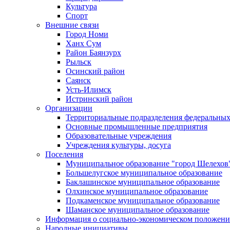
Культура
Спорт
Внешние связи
Город Номи
Ханх Сум
Район Баянзурх
Рыльск
Осинский район
Саянск
Усть-Илимск
Истринский район
Организации
Территориальные подразделения федеральных
Основные промышленные предприятия
Образовательные учреждения
Учреждения культуры, досуга
Поселения
Муниципальное образование "город Шелехов
Большелугское муниципальное образование
Баклашинское муниципальное образование
Олхинское муниципальное образование
Подкаменское муниципальное образование
Шаманское муниципальное образование
Информация о социально-экономическом положен
Народные инициативы