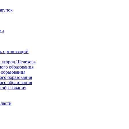
акупок
ми
х организаций
 «город Шелехов»
ого образования
образования
го образования
го образования
 образования
власти