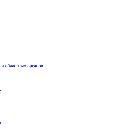
 и областных органов
"
ии