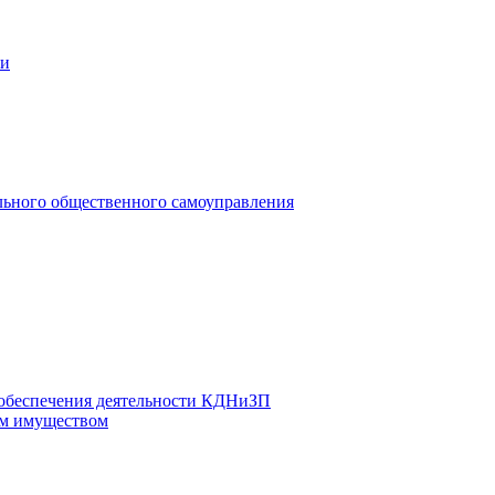
ии
льного общественного самоуправления
 обеспечения деятельности КДНиЗП
м имуществом