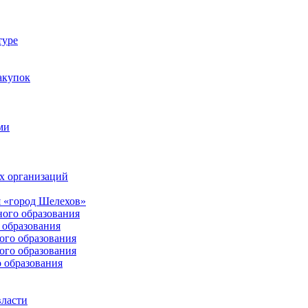
туре
акупок
ми
х организаций
 «город Шелехов»
ого образования
образования
го образования
го образования
 образования
власти