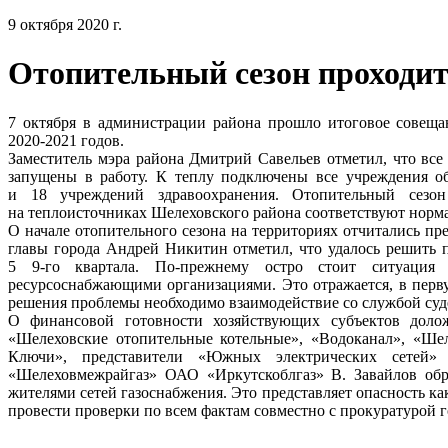
9 октября 2020 г.
Отопительный сезон проходи
7 октября в администрации района прошло итоговое совеща
2020-2021 годов.
Заместитель мэра района Дмитрий Савельев отметил, что вс
запущены в работу. К теплу подключены все учреждения об
и 18 учреждений здравоохранения. Отопительный сезо
на теплоисточниках Шелеховского района соответствуют норм
О начале отопительного сезона на территориях отчитались пр
главы города Андрей Никитин отметил, что удалось решить 
5 9-го квартала. По-прежнему остро стоит ситуация 
ресурсоснабжающими организациями. Это отражается, в перв
решения проблемы необходимо взаимодействие со службой суд
О финансовой готовности хозяйствующих субъектов доло
«Шелеховские отопительные котельные», «Водоканал», «Ше
Ключи», представители «Южных электрических сетей» 
«Шелеховмежрайгаз» ОАО «Иркутскоблгаз» В. Завайлов обр
жителями сетей газоснабжения. Это представляет опасность как
провести проверки по всем фактам совместно с прокуратурой г