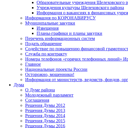
Образовательные учреждения Шелеховского 
Учреждения культуры Шелеховского района
Информация о вакансиях в финансовых учре
Информация по КОРОНАВИРУСУ
Муниципальные закупки
Извещения
Планы-графики и планы закупки
Перечень информационных систем
Подать обращение
Содействие по повышению финансовой грамотност
Служба по контракту
Номера телефонов «горячих телефонных линий» Ир
Главное
Национальные проекты России
Осторожно, мошенники!
Информация от министерств, ведомств, фондов, ор
Дума
О Думе района
Молодежный парламент
Соглашения
Решения Думы 2012
Решения Думы 2013
Решения Думы 2014
Решения Думы 2015
Решения Думы 2016