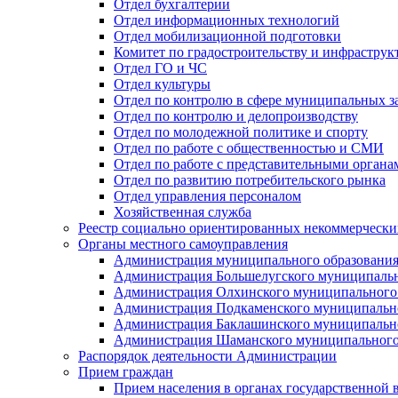
Отдел бухгалтерии
Отдел информационных технологий
Отдел мобилизационной подготовки
Комитет по градостроительству и инфраструк
Отдел ГО и ЧС
Отдел культуры
Отдел по контролю в сфере муниципальных з
Отдел по контролю и делопроизводству
Отдел по молодежной политике и спорту
Отдел по работе с общественностью и СМИ
Отдел по работе с представительными органа
Отдел по развитию потребительского рынка
Отдел управления персоналом
Хозяйственная служба
Реестр социально ориентированных некоммерчески
Органы местного самоуправления
Администрация муниципального образования
Администрация Большелугского муниципальн
Администрация Олхинского муниципального 
Администрация Подкаменского муниципально
Администрация Баклашинского муниципально
Администрация Шаманского муниципального
Распорядок деятельности Администрации
Прием граждан
Прием населения в органах государственной 