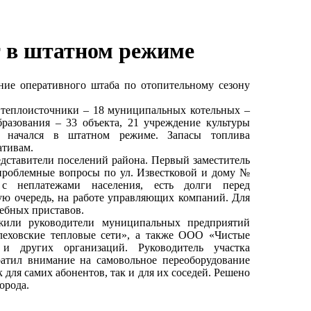
т в штатном режиме
ние оперативного штаба по отопительному сезону
е теплоисточники – 18 муниципальных котельных –
разования – 33 объекта, 21 учреждение культуры
н начался в штатном режиме. Запасы топлива
ативам.
едставители поселений района. Первый заместитель
проблемные вопросы по ул. Известковой и дому №
с неплатежами населения, есть долги перед
ую очередь, на работе управляющих компаний. Для
ебных приставов.
жили руководители муниципальных предприятий
леховские тепловые сети», а также ООО «Чистые
и других организаций. Руководитель участка
атил внимание на самовольное переоборудование
 для самих абонентов, так и для их соседей. Решено
орода.