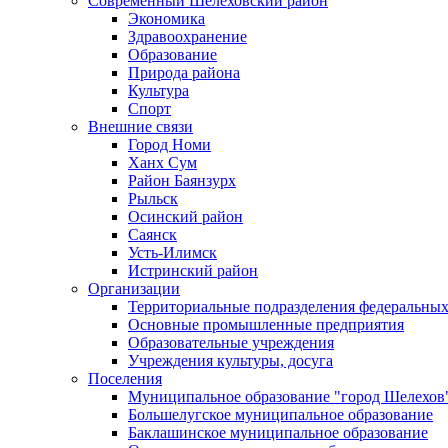
Современный Шелеховский район
Экономика
Здравоохранение
Образование
Природа района
Культура
Спорт
Внешние связи
Город Номи
Ханх Сум
Район Баянзурх
Рыльск
Осинский район
Саянск
Усть-Илимск
Истринский район
Организации
Территориальные подразделения федеральных
Основные промышленные предприятия
Образовательные учреждения
Учреждения культуры, досуга
Поселения
Муниципальное образование "город Шелехов
Большелугское муниципальное образование
Баклашинское муниципальное образование