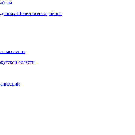
района
ждениях Шелеховского района
и населения
кутской области
ганизаций