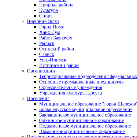
Природа района
Культура
Спорт
Внешние связи
Город Номи
Ханх Сум
Район Баянзурх
Рыльск
Осинский район
Саянск
Усть-Илимск
Истринский район
Организации
Территориальные подразделения федеральных
Основные промышленные предприятия
Образовательные учреждения
Учреждения культуры, досуга
Поселения
Муниципальное образование "город Шелехов
Большелугское муниципальное образование
Баклашинское муниципальное образование
Олхинское муниципальное образование
Подкаменское муниципальное образование
Шаманское муниципальное образование
Информация о социально-экономическом положен