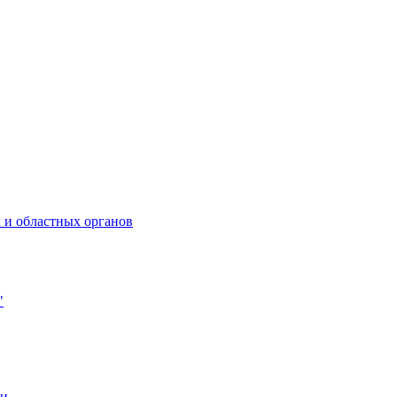
 и областных органов
"
ии