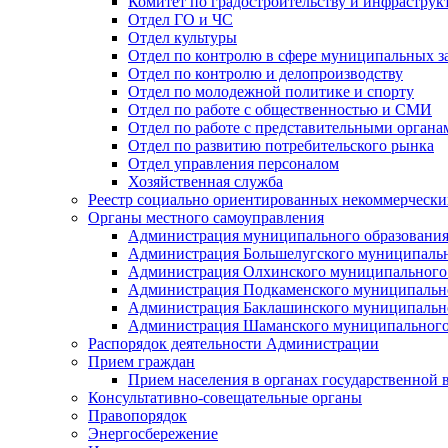
Комитет по градостроительству и инфраструк
Отдел ГО и ЧС
Отдел культуры
Отдел по контролю в сфере муниципальных з
Отдел по контролю и делопроизводству
Отдел по молодежной политике и спорту
Отдел по работе с общественностью и СМИ
Отдел по работе с представительными органа
Отдел по развитию потребительского рынка
Отдел управления персоналом
Хозяйственная служба
Реестр социально ориентированных некоммерчески
Органы местного самоуправления
Администрация муниципального образования
Администрация Большелугского муниципальн
Администрация Олхинского муниципального 
Администрация Подкаменского муниципально
Администрация Баклашинского муниципально
Администрация Шаманского муниципального
Распорядок деятельности Администрации
Прием граждан
Прием населения в органах государственной 
Консультативно-совещательные органы
Правопорядок
Энергосбережение