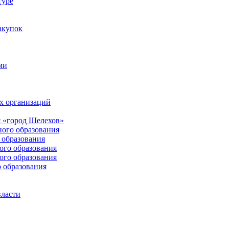
туре
акупок
ми
х организаций
 «город Шелехов»
ого образования
образования
го образования
го образования
 образования
власти