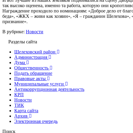
И вот лучшие из наших земляков поднимались на сцену Дворца 
так высоко оценена, именно та работа, которую они кропотлив
Награждение проходило по номинациям: «Доброе дело от благо
беда», «ЖКХ – живи как хозяин», «Я – гражданин Шелехова»,
признание».
В рубрике:
Новости
Разделы сайта
Шелеховский район
Администрация
Дума
Общественность
Подать обращение
Правовые акты
Муниципальные услуги
Антикоррупционная деятельность
КРП
Новости
ТИК
Карта сайта
Архив
Электронная очередь
Поиск