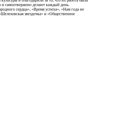
культуры и благодарили за то, что их работа была
о и самоотвержено делают каждый день.
родного сердца», «Время успеха», «Нам года не
 «Шелеховская звездочка» и «Общественное