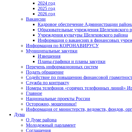
2024 год
2025 год
2026 год
Вакансии
Кадровое обеспечение Администрации район
Образовательные учреждения Шелеховского 
Учреждения культуры Шелеховского района
Информация о вакансиях в финансовых учре
Информация по КОРОНАВИРУСУ
Муниципальные закупки
Извещения
Планы-графики и планы закупки
Перечень информационных систем
Подать обращение
Содействие по повышению финансовой грамотност
Служба по контракту
Номера телефонов «горячих телефонных линий» Ир
Главное
Национальные проекты России
Осторожно, мошенники!
Информация от министерств, ведомств, фондов, ор
Дума
О Думе района
Молодежный парламент
Соглашения