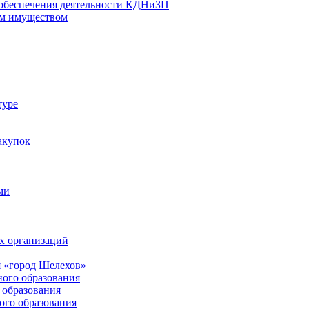
 обеспечения деятельности КДНиЗП
м имуществом
туре
акупок
ми
х организаций
 «город Шелехов»
ого образования
образования
го образования