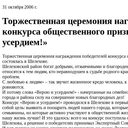
31 октября 2006 г.
Торжественная церемония на
конкурса общественного приз
усердием!»
Торжественная церемония награждения победителей конкурса 
состоялась в Шелехове.
Шелеховский район богат добрыми, отзывчивыми и благородны
относятся к тем людям, кто неравнодушен к судьбе родного кра
проблем.
С любовью к людям» – так звучит жизненное кредо человека, 
ровняются.
И потому слова «Верою и усердием!» - начертанные на семейн
города и района силу на совершение новых благородных дел!
Конкурс «Верою и усердием!» проводился в Шелехове в первый
собой цель: выявить и поощрить людей нашего города, которые
семьянины, но которые активно участвуют в общественной жи
нашу жизнь лучше! И это удалось: всего на конкурс поступила 
Шелехова, а решение о победителях принимал Экспертный Сов