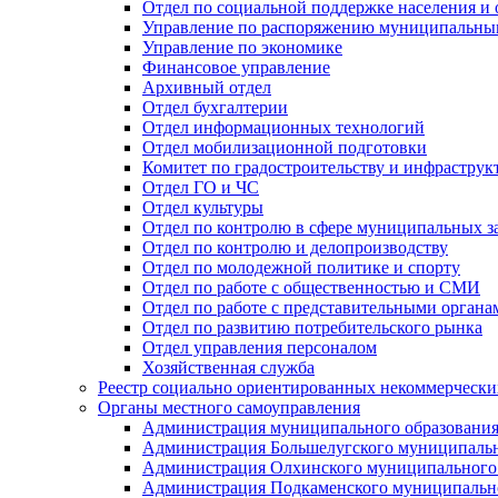
Отдел по социальной поддержке населения и
Управление по распоряжению муниципальны
Управление по экономике
Финансовое управление
Архивный отдел
Отдел бухгалтерии
Отдел информационных технологий
Отдел мобилизационной подготовки
Комитет по градостроительству и инфраструк
Отдел ГО и ЧС
Отдел культуры
Отдел по контролю в сфере муниципальных з
Отдел по контролю и делопроизводству
Отдел по молодежной политике и спорту
Отдел по работе с общественностью и СМИ
Отдел по работе с представительными органа
Отдел по развитию потребительского рынка
Отдел управления персоналом
Хозяйственная служба
Реестр социально ориентированных некоммерчески
Органы местного самоуправления
Администрация муниципального образования
Администрация Большелугского муниципальн
Администрация Олхинского муниципального 
Администрация Подкаменского муниципально