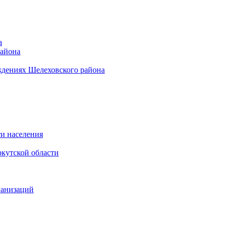
а
района
ждениях Шелеховского района
и населения
кутской области
ганизаций