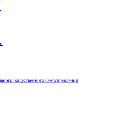
"
ии
льного общественного самоуправления