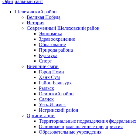
Официальный сайт
Шелеховский район
Великая Победа
История
Современный Шелеховский район
Экономика
Здравоохранение
Образование
Природа района
Культура
Спорт
Внешние связи
Город Номи
Ханх Сум
Район Баянзурх
Рыльск
Осинский район
Саянск
Усть-Илимск
Истринский район
Организации
Территориальные подразделения федеральных
Основные промышленные предприятия
Образовательные учреждения