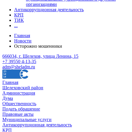
организациями
Антикоррупционная деятельность
КРП
ТИК
...
Главная
Новости
Осторожно мошенники
666034, г. Шелехов, улица Ленина, 15
+7 39550 4-13-35
adm@sheladm.ru
Главная
Шелеховский район
Администрация
Дума
Общественность
Подать обращение
Правовые акты
Муниципальные услуги
Антикоррупционная деятельность
КРП