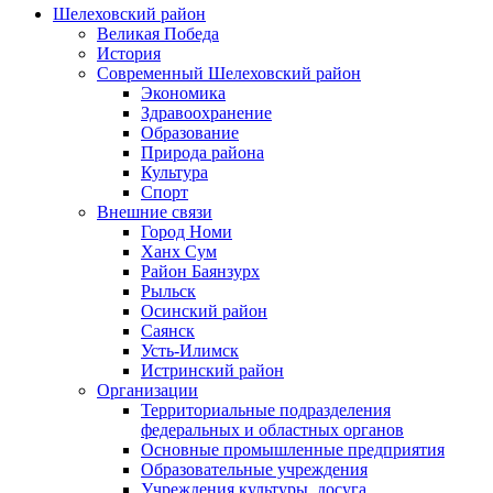
Шелеховский район
Великая Победа
История
Современный Шелеховский район
Экономика
Здравоохранение
Образование
Природа района
Культура
Спорт
Внешние связи
Город Номи
Ханх Сум
Район Баянзурх
Рыльск
Осинский район
Саянск
Усть-Илимск
Истринский район
Организации
Территориальные подразделения
федеральных и областных органов
Основные промышленные предприятия
Образовательные учреждения
Учреждения культуры, досуга