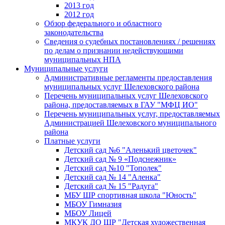
2013 год
2012 год
Обзор федерального и областного
законодательства
Сведения о судебных постановлениях / решениях
по делам о признании недействующими
муниципальных НПА
Муниципальные услуги
Административные регламенты предоставления
муниципальных услуг Шелеховского района
Перечень муниципальных услуг Шелеховского
района, предоставляемых в ГАУ "МФЦ ИО"
Перечень муниципальных услуг, предоставляемых
Администрацией Шелеховского муниципального
района
Платные услуги
Детский сад №6 "Аленький цветочек"
Детский сад № 9 «Подснежник»
Детский сад №10 "Тополек"
Детский сад № 14 "Аленка"
Детский сад № 15 "Радуга"
МБУ ШР спортивная школа "Юность"
МБОУ Гимназия
МБОУ Лицей
МКУК ДО ШР "Детская художественная