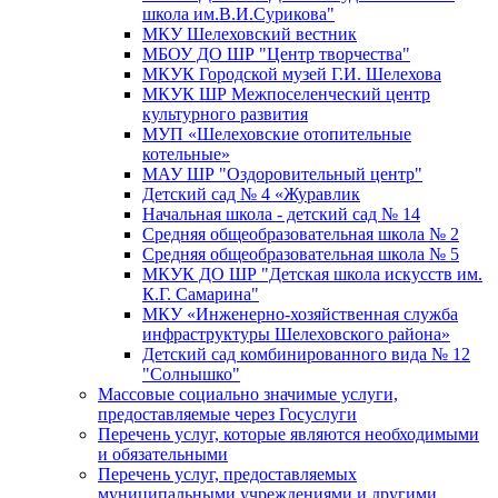
школа им.В.И.Сурикова"
МКУ Шелеховский вестник
МБОУ ДО ШР "Центр творчества"
МКУК Городской музей Г.И. Шелехова
МКУК ШР Межпоселенческий центр
культурного развития
МУП «Шелеховские отопительные
котельные»
МАУ ШР "Оздоровительный центр"
Детский сад № 4 «Журавлик
Начальная школа - детский сад № 14
Средняя общеобразовательная школа № 2
Средняя общеобразовательная школа № 5
МКУК ДО ШР "Детская школа искусств им.
К.Г. Самарина"
МКУ «Инженерно-хозяйственная служба
инфраструктуры Шелеховского района»
Детский сад комбинированного вида № 12
"Солнышко"
Массовые социально значимые услуги,
предоставляемые через Госуслуги
Перечень услуг, которые являются необходимыми
и обязательными
Перечень услуг, предоставляемых
муниципальными учреждениями и другими