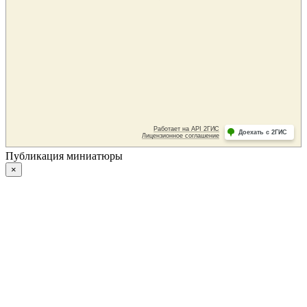
Публикация миниатюры
×