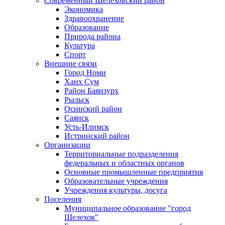
Современный Шелеховский район
Экономика
Здравоохранение
Образование
Природа района
Культура
Спорт
Внешние связи
Город Номи
Ханх Сум
Район Баянзурх
Рыльск
Осинский район
Саянск
Усть-Илимск
Истринский район
Организации
Территориальные подразделения
федеральных и областных органов
Основные промышленные предприятия
Образовательные учреждения
Учреждения культуры, досуга
Поселения
Муниципальное образование "город
Шелехов"