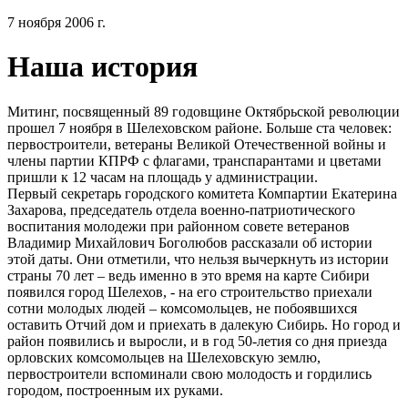
7 ноября 2006 г.
Наша история
Митинг, посвященный 89 годовщине Октябрьской революции
прошел 7 ноября в Шелеховском районе. Больше ста человек:
первостроители, ветераны Великой Отечественной войны и
члены партии КПРФ с флагами, транспарантами и цветами
пришли к 12 часам на площадь у администрации.
Первый секретарь городского комитета Компартии Екатерина
Захарова, председатель отдела военно-патриотического
воспитания молодежи при районном совете ветеранов
Владимир Михайлович Боголюбов рассказали об истории
этой даты. Они отметили, что нельзя вычеркнуть из истории
страны 70 лет – ведь именно в это время на карте Сибири
появился город Шелехов, - на его строительство приехали
сотни молодых людей – комсомольцев, не побоявшихся
оставить Отчий дом и приехать в далекую Сибирь. Но город и
район появились и выросли, и в год 50-летия со дня приезда
орловских комсомольцев на Шелеховскую землю,
первостроители вспоминали свою молодость и гордились
городом, построенным их руками.