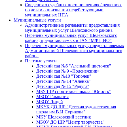
Сведения о судебных постановлениях / решениях
по делам о признании недействующими
муниципальных НПА
Муниципальные услуги
Административные регламенты предоставления
муниципальных услуг Шелеховского района
Перечень муниципальных услуг Шелеховского
района, предоставляемых в ГАУ "МФЦ ИО"
Перечень муниципальных услуг, предоставляемых
Администрацией Шелеховского муниципального
района
Платные услуги
Детский сад №6 "Аленький цветочек"
Детский сад № 9 «Подснежник»
Детский сад №10 "Тополек"
Детский сад № 14 "Аленка"
Детский сад № 15 "Радуга"
МБУ ШР спортивная школа "Юность"
МБОУ Гимназия
МБОУ Лицей
МКУК ДО ШР "Детская художественная
школа им.В.И.Сурикова"
МКУ Шелеховский вестник
МБОУ ДО ШР "Центр творчества"