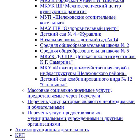
МКУК Городской музей Г.И. Шелехова
МКУК ШР Межпоселенческий центр
культурного развития
МУП «Шелеховские отопительные
котельные»
МАУ ШР "Оздоровительный центр"
Детский сад № 4 «Журавлик
Начальная школа - детский сад № 14
Средняя общеобразовательная школа № 2
Средняя общеобразовательная школа № 5
МКУК ДО ШР "Детская школа искусств им.
К.Г. Самарина"
МКУ «Инженерно-хозяйственная служба
инфраструктуры Шелеховского района»
Детский сад комбинированного вида № 12
"Солнышко"
Массовые социально значимые услуги,
предоставляемые через Госуслуги
Перечень услуг, которые являются необходимыми
и обязательными
Перечень услуг, предоставляемых
муниципальными учреждениями и другими
организациями
Антикоррупционная деятельность
КРП