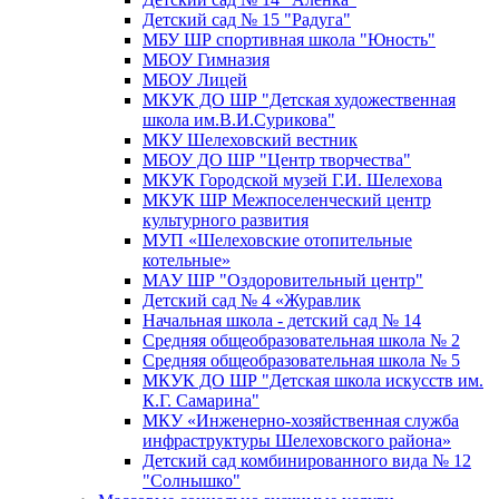
Детский сад № 15 "Радуга"
МБУ ШР спортивная школа "Юность"
МБОУ Гимназия
МБОУ Лицей
МКУК ДО ШР "Детская художественная
школа им.В.И.Сурикова"
МКУ Шелеховский вестник
МБОУ ДО ШР "Центр творчества"
МКУК Городской музей Г.И. Шелехова
МКУК ШР Межпоселенческий центр
культурного развития
МУП «Шелеховские отопительные
котельные»
МАУ ШР "Оздоровительный центр"
Детский сад № 4 «Журавлик
Начальная школа - детский сад № 14
Средняя общеобразовательная школа № 2
Средняя общеобразовательная школа № 5
МКУК ДО ШР "Детская школа искусств им.
К.Г. Самарина"
МКУ «Инженерно-хозяйственная служба
инфраструктуры Шелеховского района»
Детский сад комбинированного вида № 12
"Солнышко"