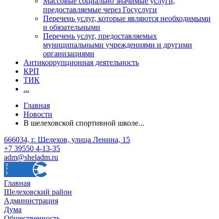
Массовые социально значимые услуги,
предоставляемые через Госуслуги
Перечень услуг, которые являются необходимыми
и обязательными
Перечень услуг, предоставляемых
муниципальными учреждениями и другими
организациями
Антикоррупционная деятельность
КРП
ТИК
...
Главная
Новости
В шелеховской спортивной школе...
666034, г. Шелехов, улица Ленина, 15
+7 39550 4-13-35
adm@sheladm.ru
Главная
Шелеховский район
Администрация
Дума
Общественность