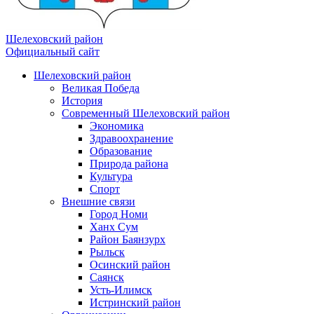
Шелеховский район
Официальный сайт
Шелеховский район
Великая Победа
История
Современный Шелеховский район
Экономика
Здравоохранение
Образование
Природа района
Культура
Спорт
Внешние связи
Город Номи
Ханх Сум
Район Баянзурх
Рыльск
Осинский район
Саянск
Усть-Илимск
Истринский район