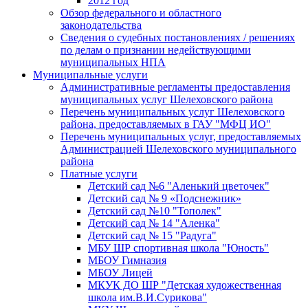
2012 год
Обзор федерального и областного
законодательства
Сведения о судебных постановлениях / решениях
по делам о признании недействующими
муниципальных НПА
Муниципальные услуги
Административные регламенты предоставления
муниципальных услуг Шелеховского района
Перечень муниципальных услуг Шелеховского
района, предоставляемых в ГАУ "МФЦ ИО"
Перечень муниципальных услуг, предоставляемых
Администрацией Шелеховского муниципального
района
Платные услуги
Детский сад №6 "Аленький цветочек"
Детский сад № 9 «Подснежник»
Детский сад №10 "Тополек"
Детский сад № 14 "Аленка"
Детский сад № 15 "Радуга"
МБУ ШР спортивная школа "Юность"
МБОУ Гимназия
МБОУ Лицей
МКУК ДО ШР "Детская художественная
школа им.В.И.Сурикова"