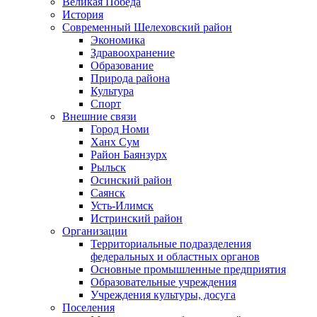
Великая Победа
История
Современный Шелеховский район
Экономика
Здравоохранение
Образование
Природа района
Культура
Спорт
Внешние связи
Город Номи
Ханх Сум
Район Баянзурх
Рыльск
Осинский район
Саянск
Усть-Илимск
Истринский район
Организации
Территориальные подразделения
федеральных и областных органов
Основные промышленные предприятия
Образовательные учреждения
Учреждения культуры, досуга
Поселения