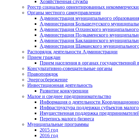
Хозяйственная служба
Реестр социально ориентированных некоммерчески
Органы местного самоуправления
Администрация муниципального образования
Администрация Большелугского муниципальн
Администрация Олхинского муниципального 
Администрация Подкаменского муниципально
Администрация Баклашинского муниципально
Администрация Шаманского муниципального
Распорядок деятельности Администрации
Прием граждан
Прием населения в органах государственной 
Консультативно-совещательные органы
Правопорядок
Энергосбережение
Инвестиционная деятельность
Развитие конкуренции
Малое и среднее предпринимательство
Информация о деятельности Координационног
Инфраструктура поддержки субъектов малого
Имущественная поддержка предпринимателей
Перепись малого бизнеса
Муниципальные программы
2015 год
2016 год