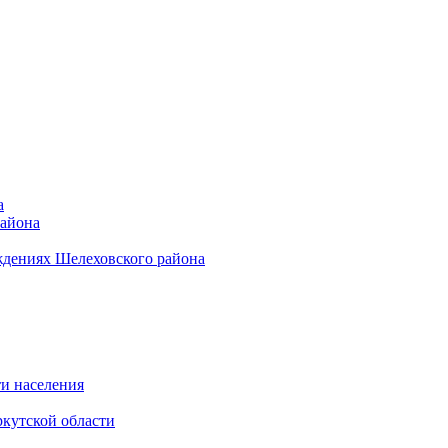
а
района
ждениях Шелеховского района
и населения
кутской области