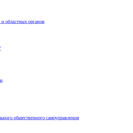
 и областных органов
"
ии
льного общественного самоуправления