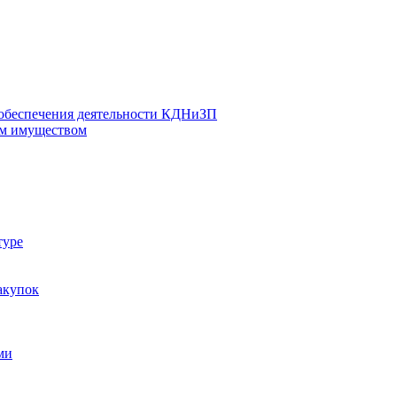
 обеспечения деятельности КДНиЗП
м имуществом
туре
акупок
ми