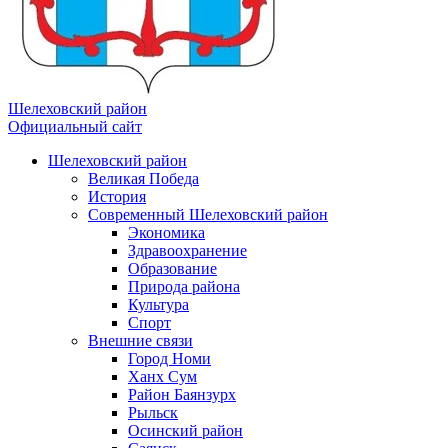
Шелеховский район
Официальный сайт
Шелеховский район
Великая Победа
История
Современный Шелеховский район
Экономика
Здравоохранение
Образование
Природа района
Культура
Спорт
Внешние связи
Город Номи
Ханх Сум
Район Баянзурх
Рыльск
Осинский район