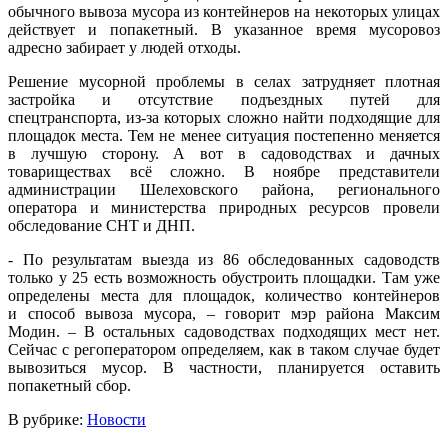
обычного вывоза мусора из контейнеров на некоторых улицах
действует и попакетный. В указанное время мусоровоз
адресно забирает у людей отходы.
Решение мусорной проблемы в селах затрудняет плотная
застройка и отсутствие подъездных путей для
спецтранспорта, из-за которых сложно найти подходящие для
площадок места. Тем не менее ситуация постепенно меняется
в лучшую сторону. А вот в садоводствах и дачных
товариществах всё сложно. В ноябре представители
администрации Шелеховского района, регионального
оператора и министерства природных ресурсов провели
обследование СНТ и ДНП.
- По результатам выезда из 86 обследованных садоводств
только у 25 есть возможность обустроить площадки. Там уже
определены места для площадок, количество контейнеров
и способ вывоза мусора, – говорит мэр района Максим
Модин. – В остальных садоводствах подходящих мест нет.
Сейчас с регоператором определяем, как в таком случае будет
вывозиться мусор. В частности, планируется оставить
попакетный сбор.
В рубрике:
Новости