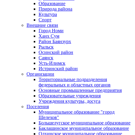
Образование
Природа района
Культура
Спорт
Внешние связи
Город Номи
Ханх Сум
Район Баянзурх
Рыльск
Осинский район
Саянск
Усть-Илимск
Истринский район
Организации
Территориальные подразделения
федеральных и областных органов
Основные промышленные предприятия
Образовательные учреждения
Учреждения культуры, досуга
Поселения
Муниципальное образование "город
Шелехов"
Большелугское муниципальное образование
Баклашинское муниципальное образование
Олхинское муниципальное образование