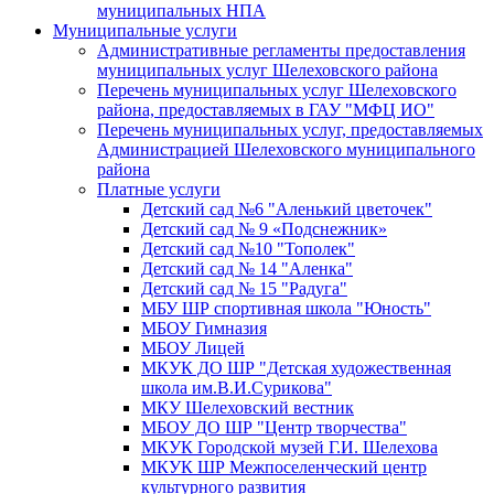
муниципальных НПА
Муниципальные услуги
Административные регламенты предоставления
муниципальных услуг Шелеховского района
Перечень муниципальных услуг Шелеховского
района, предоставляемых в ГАУ "МФЦ ИО"
Перечень муниципальных услуг, предоставляемых
Администрацией Шелеховского муниципального
района
Платные услуги
Детский сад №6 "Аленький цветочек"
Детский сад № 9 «Подснежник»
Детский сад №10 "Тополек"
Детский сад № 14 "Аленка"
Детский сад № 15 "Радуга"
МБУ ШР спортивная школа "Юность"
МБОУ Гимназия
МБОУ Лицей
МКУК ДО ШР "Детская художественная
школа им.В.И.Сурикова"
МКУ Шелеховский вестник
МБОУ ДО ШР "Центр творчества"
МКУК Городской музей Г.И. Шелехова
МКУК ШР Межпоселенческий центр
культурного развития