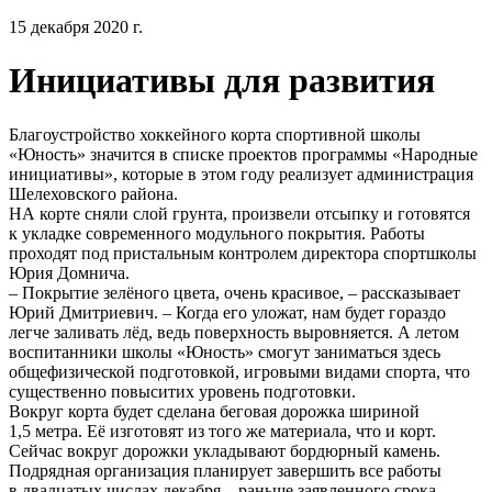
15 декабря 2020 г.
Инициативы для развития
Благоустройство хоккейного корта спортивной школы
«Юность» значится в списке проектов программы «Народные
инициативы», которые в этом году реализует администрация
Шелеховского района.
НА корте сняли слой грунта, произвели отсыпку и готовятся
к укладке современного модульного покрытия. Работы
проходят под пристальным контролем директора спортшколы
Юрия Домнича.
– Покрытие зелёного цвета, очень красивое, – рассказывает
Юрий Дмитриевич. – Когда его уложат, нам будет гораздо
легче заливать лёд, ведь поверхность выровняется. А летом
воспитанники школы «Юность» смогут заниматься здесь
общефизической подготовкой, игровыми видами спорта, что
существенно повыситих уровень подготовки.
Вокруг корта будет сделана беговая дорожка шириной
1,5 метра. Её изготовят из того же материала, что и корт.
Сейчас вокруг дорожки укладывают бордюрный камень.
Подрядная организация планирует завершить все работы
в двадцатых числах декабря – раньше заявленного срока.