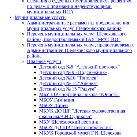
Сведения о судебных постановлениях / решениях
по делам о признании недействующими
муниципальных НПА
Муниципальные услуги
Административные регламенты предоставления
муниципальных услуг Шелеховского района
Перечень муниципальных услуг Шелеховского
района, предоставляемых в ГАУ "МФЦ ИО"
Перечень муниципальных услуг, предоставляемых
Администрацией Шелеховского муниципального
района
Платные услуги
Детский сад №6 "Аленький цветочек"
Детский сад № 9 «Подснежник»
Детский сад №10 "Тополек"
Детский сад № 14 "Аленка"
Детский сад № 15 "Радуга"
МБУ ШР спортивная школа "Юность"
МБОУ Гимназия
МБОУ Лицей
МКУК ДО ШР "Детская художественная
школа им.В.И.Сурикова"
МКУ Шелеховский вестник
МБОУ ДО ШР "Центр творчества"
МКУК Городской музей Г.И. Шелехова