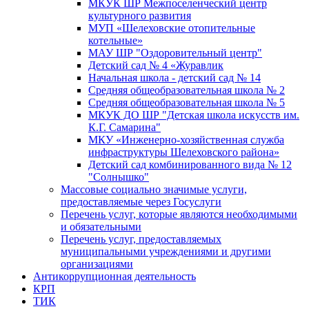
МКУК ШР Межпоселенческий центр
культурного развития
МУП «Шелеховские отопительные
котельные»
МАУ ШР "Оздоровительный центр"
Детский сад № 4 «Журавлик
Начальная школа - детский сад № 14
Средняя общеобразовательная школа № 2
Средняя общеобразовательная школа № 5
МКУК ДО ШР "Детская школа искусств им.
К.Г. Самарина"
МКУ «Инженерно-хозяйственная служба
инфраструктуры Шелеховского района»
Детский сад комбинированного вида № 12
"Солнышко"
Массовые социально значимые услуги,
предоставляемые через Госуслуги
Перечень услуг, которые являются необходимыми
и обязательными
Перечень услуг, предоставляемых
муниципальными учреждениями и другими
организациями
Антикоррупционная деятельность
КРП
ТИК