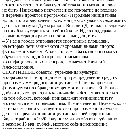
Стоит отметить, что благоустройства корта могло и вовсе
не быть. Изначально искусственное покрытие не входило
в перечень проектов программы «Народные инициативы»,
но по итогам заключения всех контрактов удалось сэкономить
деньги, и депутат Думы района Виталий Данчиков предложил
на них благоустроить хоккейный корт. Идею поддержали
в администрации района и остальные депутаты.
– У нас в городе открываются спортивные площадки,
на которых дети занимаются дворовыми видами спорта:
футболом и хоккеем. А здесь та самая база, где они смогут
обучаться командной игре под присмотром
квалифицированных тренеров, – отмечает Виталий
Александрович.
СПОРТИВНЫЕ объекты, учреждения культуры
и образования – в приоритете при распределении средств
программы «Народные инициативы». Список проектов
формируется по обращениям депутатов и жителей. Важно
добавить, что проводить какие-либо работы можно только
на том объекте, который принадлежит муниципалитету
и относится к его полномочиям. Все поселения Шелеховского
района ежегодно участвуют в этой программе и получают
деньги на реализацию инициатив на своей территории.
Бюджет района в 2020 году получил из области субсидию
в размере 15 млн рублей, местное софинансирование