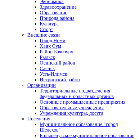
Экономика
Здравоохранение
Образование
Природа района
Культура
Спорт
Внешние связи
Город Номи
Ханх Сум
Район Баянзурх
Рыльск
Осинский район
Саянск
Усть-Илимск
Истринский район
Организации
Территориальные подразделения
федеральных и областных органов
Основные промышленные предприятия
Образовательные учреждения
Учреждения культуры, досуга
Поселения
Муниципальное образование "город
Шелехов"
Большелугское муниципальное образование