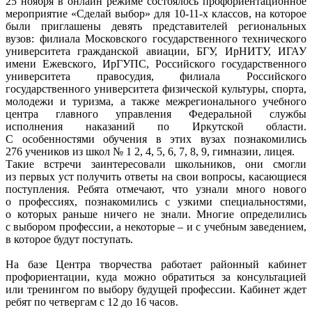
25 ноября в онлайн режиме состоялось профориентационное
мероприятие «Сделай выбор» для 10-11-х классов, на которое
были приглашены девять представителей региональных
вузов: филиала Московского государственного технического
университета гражданской авиации, БГУ, ИрНИТУ, ИГАУ
имени Ежевского, ИрГУПС, Российского государственного
университета правосудия, филиала Российского
государственного университета физической культуры, спорта,
молодежи и туризма, а также межрегионального учебного
центра главного управления Федеральной службы
исполнения наказаний по Иркутской области.
С особенностями обучения в этих вузах познакомились
276 учеников из школ № 1 2, 4, 5, 6, 7, 8, 9, гимназии, лицея.
Такие встречи заинтересовали школьников, они смогли
из первых уст получить ответы на свои вопросы, касающиеся
поступления. Ребята отмечают, что узнали много нового
о профессиях, познакомились с узкими специальностями,
о которых раньше ничего не знали. Многие определились
с выбором профессии, а некоторые – и с учебным заведением,
в которое будут поступать.
На базе Центра творчества работает районный кабинет
профориентации, куда можно обратиться за консультацией
или тренингом по выбору будущей профессии. Кабинет ждет
ребят по четвергам с 12 до 16 часов.