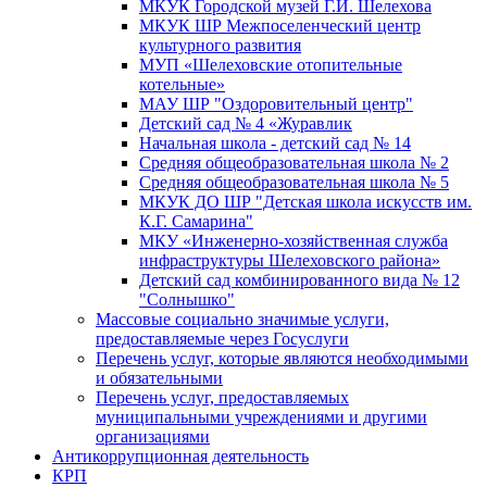
МКУК Городской музей Г.И. Шелехова
МКУК ШР Межпоселенческий центр
культурного развития
МУП «Шелеховские отопительные
котельные»
МАУ ШР "Оздоровительный центр"
Детский сад № 4 «Журавлик
Начальная школа - детский сад № 14
Средняя общеобразовательная школа № 2
Средняя общеобразовательная школа № 5
МКУК ДО ШР "Детская школа искусств им.
К.Г. Самарина"
МКУ «Инженерно-хозяйственная служба
инфраструктуры Шелеховского района»
Детский сад комбинированного вида № 12
"Солнышко"
Массовые социально значимые услуги,
предоставляемые через Госуслуги
Перечень услуг, которые являются необходимыми
и обязательными
Перечень услуг, предоставляемых
муниципальными учреждениями и другими
организациями
Антикоррупционная деятельность
КРП