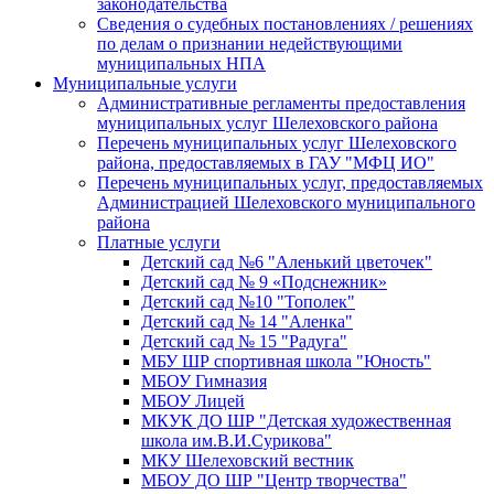
законодательства
Сведения о судебных постановлениях / решениях
по делам о признании недействующими
муниципальных НПА
Муниципальные услуги
Административные регламенты предоставления
муниципальных услуг Шелеховского района
Перечень муниципальных услуг Шелеховского
района, предоставляемых в ГАУ "МФЦ ИО"
Перечень муниципальных услуг, предоставляемых
Администрацией Шелеховского муниципального
района
Платные услуги
Детский сад №6 "Аленький цветочек"
Детский сад № 9 «Подснежник»
Детский сад №10 "Тополек"
Детский сад № 14 "Аленка"
Детский сад № 15 "Радуга"
МБУ ШР спортивная школа "Юность"
МБОУ Гимназия
МБОУ Лицей
МКУК ДО ШР "Детская художественная
школа им.В.И.Сурикова"
МКУ Шелеховский вестник
МБОУ ДО ШР "Центр творчества"