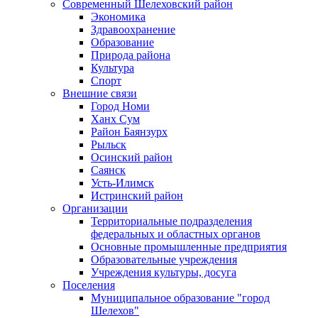
Современный Шелеховский район
Экономика
Здравоохранение
Образование
Природа района
Культура
Спорт
Внешние связи
Город Номи
Ханх Сум
Район Баянзурх
Рыльск
Осинский район
Саянск
Усть-Илимск
Истринский район
Организации
Территориальные подразделения
федеральных и областных органов
Основные промышленные предприятия
Образовательные учреждения
Учреждения культуры, досуга
Поселения
Муниципальное образование "город
Шелехов"