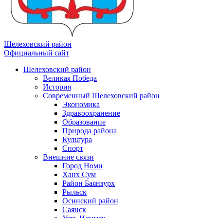
Шелеховский район
Официальный сайт
Шелеховский район
Великая Победа
История
Современный Шелеховский район
Экономика
Здравоохранение
Образование
Природа района
Культура
Спорт
Внешние связи
Город Номи
Ханх Сум
Район Баянзурх
Рыльск
Осинский район
Саянск