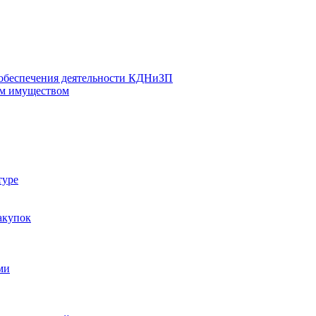
 обеспечения деятельности КДНиЗП
м имуществом
туре
акупок
ми