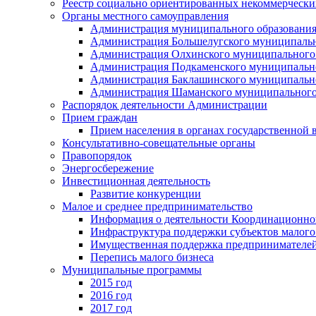
Реестр социально ориентированных некоммерчески
Органы местного самоуправления
Администрация муниципального образования
Администрация Большелугского муниципальн
Администрация Олхинского муниципального 
Администрация Подкаменского муниципально
Администрация Баклашинского муниципально
Администрация Шаманского муниципального
Распорядок деятельности Администрации
Прием граждан
Прием населения в органах государственной 
Консультативно-совещательные органы
Правопорядок
Энергосбережение
Инвестиционная деятельность
Развитие конкуренции
Малое и среднее предпринимательство
Информация о деятельности Координационног
Инфраструктура поддержки субъектов малого
Имущественная поддержка предпринимателей
Перепись малого бизнеса
Муниципальные программы
2015 год
2016 год
2017 год