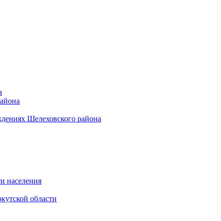
а
района
ждениях Шелеховского района
и населения
кутской области