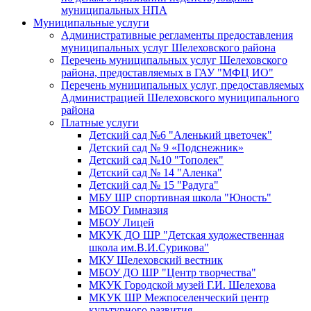
муниципальных НПА
Муниципальные услуги
Административные регламенты предоставления
муниципальных услуг Шелеховского района
Перечень муниципальных услуг Шелеховского
района, предоставляемых в ГАУ "МФЦ ИО"
Перечень муниципальных услуг, предоставляемых
Администрацией Шелеховского муниципального
района
Платные услуги
Детский сад №6 "Аленький цветочек"
Детский сад № 9 «Подснежник»
Детский сад №10 "Тополек"
Детский сад № 14 "Аленка"
Детский сад № 15 "Радуга"
МБУ ШР спортивная школа "Юность"
МБОУ Гимназия
МБОУ Лицей
МКУК ДО ШР "Детская художественная
школа им.В.И.Сурикова"
МКУ Шелеховский вестник
МБОУ ДО ШР "Центр творчества"
МКУК Городской музей Г.И. Шелехова
МКУК ШР Межпоселенческий центр
культурного развития