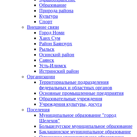
Образование
Природа района
Культура
Спорт
Внешние связи
Город Номи
Ханх Сум
Район Баянзурх
Рыльск
Осинский район
Саянск
Усть-Илимск
Истринский район
Организации
Территориальные подразделения
федеральных и областных органов
Основные промышленные предприятия
Образовательные учреждения
Учреждения культуры, досуга
Поселения
Муниципальное образование "город
Шелехов"
Большелугское муниципальное образование
Баклашинское муниципальное образование