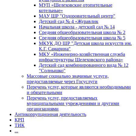
МУП «Шелеховские отопительные
котельные»
МАУ ШР "Оздоровительный центр"
Детский сад № 4 «Журавлик
Начальная школа - детский сад № 14
Средняя общеобразовательная школа № 2
Средняя общеобразовательная школа № 5
МКУК ДО ШР "Детская школа искусств им.
К.Г. Самарина"
МКУ «Инженерно-хозяйственная служба
инфраструктуры Шелеховского района»
Детский сад комбинированного вида № 12
"Солнышко"
Массовые социально значимые услуги,
предоставляемые через Госуслуги
Перечень услуг, которые являются необходимыми
и обязательными
Перечень услуг, предоставляемых
муниципальными учреждениями и другими
организациями
Антикоррупционная деятельность
КРП
ТИК
...