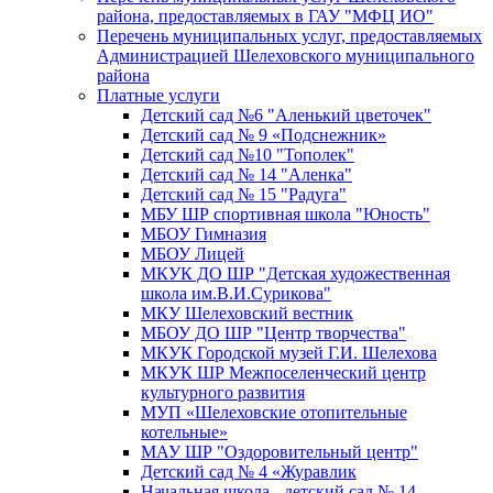
района, предоставляемых в ГАУ "МФЦ ИО"
Перечень муниципальных услуг, предоставляемых
Администрацией Шелеховского муниципального
района
Платные услуги
Детский сад №6 "Аленький цветочек"
Детский сад № 9 «Подснежник»
Детский сад №10 "Тополек"
Детский сад № 14 "Аленка"
Детский сад № 15 "Радуга"
МБУ ШР спортивная школа "Юность"
МБОУ Гимназия
МБОУ Лицей
МКУК ДО ШР "Детская художественная
школа им.В.И.Сурикова"
МКУ Шелеховский вестник
МБОУ ДО ШР "Центр творчества"
МКУК Городской музей Г.И. Шелехова
МКУК ШР Межпоселенческий центр
культурного развития
МУП «Шелеховские отопительные
котельные»
МАУ ШР "Оздоровительный центр"
Детский сад № 4 «Журавлик
Начальная школа - детский сад № 14