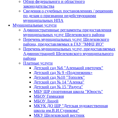
Обзор федерального и областного
законодательства
Сведения о судебных постановлениях / решениях
по делам о признании недействующими
муниципальных НПА
Муниципальные услуги
Административные регламенты предоставления
муниципальных услуг Шелеховского района
Перечень муниципальных услуг Шелеховского
района, предоставляемых в ГАУ "МФЦ ИО"
Перечень муниципальных услуг, предоставляемых
Администрацией Шелеховского муниципального
района
Платные услуги
Детский сад №6 "Аленький цветочек"
Детский сад № 9 «Подснежник»
Детский сад №10 "Тополек"
Детский сад № 14 "Аленка"
Детский сад № 15 "Радуга"
МБУ ШР спортивная школа "Юность"
МБОУ Гимназия
МБОУ Лицей
МКУК ДО ШР "Детская художественная
школа им.В.И.Сурикова"
МКУ Шелеховский вестник