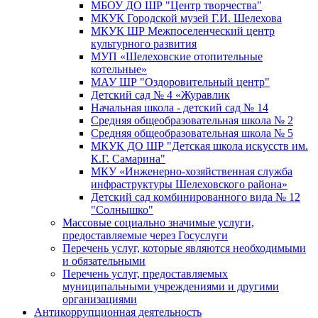
МБОУ ДО ШР "Центр творчества"
МКУК Городской музей Г.И. Шелехова
МКУК ШР Межпоселенческий центр
культурного развития
МУП «Шелеховские отопительные
котельные»
МАУ ШР "Оздоровительный центр"
Детский сад № 4 «Журавлик
Начальная школа - детский сад № 14
Средняя общеобразовательная школа № 2
Средняя общеобразовательная школа № 5
МКУК ДО ШР "Детская школа искусств им.
К.Г. Самарина"
МКУ «Инженерно-хозяйственная служба
инфраструктуры Шелеховского района»
Детский сад комбинированного вида № 12
"Солнышко"
Массовые социально значимые услуги,
предоставляемые через Госуслуги
Перечень услуг, которые являются необходимыми
и обязательными
Перечень услуг, предоставляемых
муниципальными учреждениями и другими
организациями
Антикоррупционная деятельность