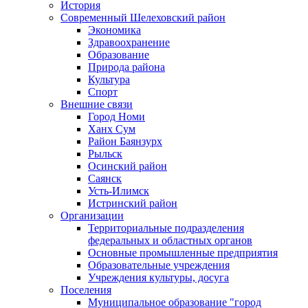
История
Современный Шелеховский район
Экономика
Здравоохранение
Образование
Природа района
Культура
Спорт
Внешние связи
Город Номи
Ханх Сум
Район Баянзурх
Рыльск
Осинский район
Саянск
Усть-Илимск
Истринский район
Организации
Территориальные подразделения
федеральных и областных органов
Основные промышленные предприятия
Образовательные учреждения
Учреждения культуры, досуга
Поселения
Муниципальное образование "город