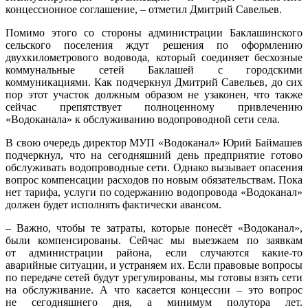
концессионное соглашение, – отметил Дмитрий Савельев.
Помимо этого со стороны администрации Баклашинского
сельского поселения ждут решения по оформлению
двухкилометрового водовода, который соединяет бесхозные
коммунальные сетей Баклашей с городскими
коммуникациями. Как подчеркнул Дмитрий Савельев, до сих
пор этот участок должным образом не узаконен, что также
сейчас препятствует полноценному привлечению
«Водоканала» к обслуживанию водопроводной сети села.
В свою очередь директор МУП «Водоканал» Юрий Баймашев
подчеркнул, что на сегодняшний день предприятие готово
обслуживать водопроводные сети. Однако вызывает опасения
вопрос компенсации расходов по новым обязательствам. Пока
нет тарифа, услуги по содержанию водопровода «Водоканал»
должен будет исполнять фактически авансом.
– Важно, чтобы те затраты, которые понесёт «Водоканал»,
были компенсированы. Сейчас мы выезжаем по заявкам
от администрации района, если случаются какие-то
аварийные ситуации, и устраняем их. Если правовые вопросы
по передаче сетей будут урегулированы, мы готовы взять сети
на обслуживание. А что касается концессии – это вопрос
не сегодняшнего дня, а минимум полутора лет.