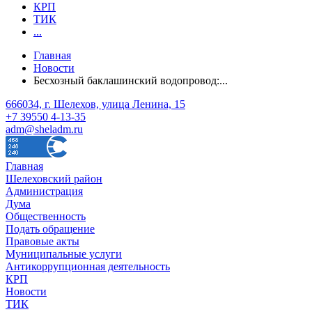
КРП
ТИК
...
Главная
Новости
Бесхозный баклашинский водопровод:...
666034, г. Шелехов, улица Ленина, 15
+7 39550 4-13-35
adm@sheladm.ru
Главная
Шелеховский район
Администрация
Дума
Общественность
Подать обращение
Правовые акты
Муниципальные услуги
Антикоррупционная деятельность
КРП
Новости
ТИК