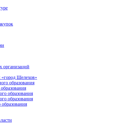
туре
акупок
ми
х организаций
 «город Шелехов»
ого образования
образования
го образования
го образования
 образования
власти