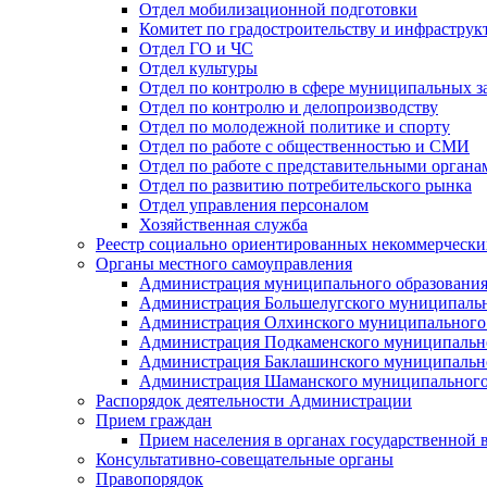
Отдел мобилизационной подготовки
Комитет по градостроительству и инфраструк
Отдел ГО и ЧС
Отдел культуры
Отдел по контролю в сфере муниципальных з
Отдел по контролю и делопроизводству
Отдел по молодежной политике и спорту
Отдел по работе с общественностью и СМИ
Отдел по работе с представительными органа
Отдел по развитию потребительского рынка
Отдел управления персоналом
Хозяйственная служба
Реестр социально ориентированных некоммерчески
Органы местного самоуправления
Администрация муниципального образования
Администрация Большелугского муниципальн
Администрация Олхинского муниципального 
Администрация Подкаменского муниципально
Администрация Баклашинского муниципально
Администрация Шаманского муниципального
Распорядок деятельности Администрации
Прием граждан
Прием населения в органах государственной 
Консультативно-совещательные органы
Правопорядок