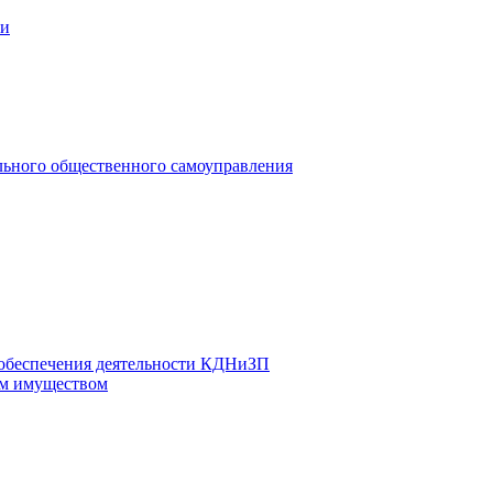
ии
льного общественного самоуправления
 обеспечения деятельности КДНиЗП
м имуществом