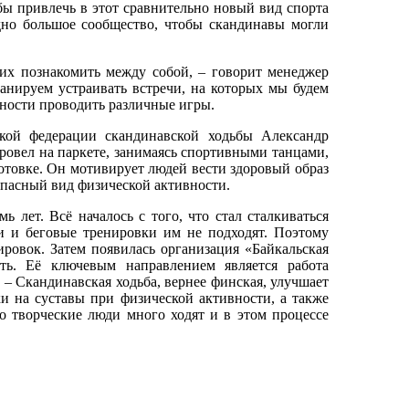
ы привлечь в этот сравнительно новый вид спорта
дно большое сообщество, чтобы скандинавы могли
 их познакомить между собой, – говорит менеджер
ланируем устраивать встречи, на которых мы будем
жности проводить различные игры.
ской федерации скандинавской ходьбы Александр
провел на паркете, занимаясь спортивными танцами,
готовке. Он мотивирует людей вести здоровый образ
опасный вид физической активности.
 лет. Всё началось с того, что стал сталкиваться
и и беговые тренировки им не подходят. Поэтому
ровок. Затем появилась организация «Байкальская
ать. Её ключевым направлением является работа
 – Скандинавская ходьба, вернее финская, улучшает
и на суставы при физической активности, а также
то творческие люди много ходят и в этом процессе