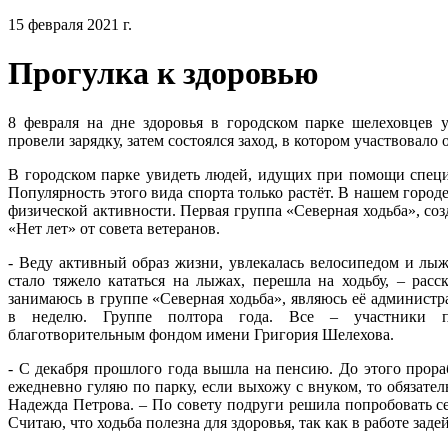
15 февраля 2021 г.
Прогулка к здоровью
8 февраля на дне здоровья в городском парке шелеховцев 
провели зарядку, затем состоялся заход, в котором участвовало 
В городском парке увидеть людей, идущих при помощи специ
Популярность этого вида спорта только растёт. В нашем горо
физической активности. Первая группа «Северная ходьба», со
«Нет лет» от совета ветеранов.
- Веду активный образ жизни, увлекалась велосипедом и лы
стало тяжело кататься на лыжах, перешла на ходьбу, – расс
занимаюсь в группе «Северная ходьба», являюсь её администр
в неделю. Группе полтора года. Все – участники пр
благотворительным фондом имени Григория Шелехова.
- С декабря прошлого года вышла на пенсию. До этого прор
ежедневно гуляю по парку, если выхожу с внуком, то обязате
Надежда Петрова. – По совету подруги решила попробовать се
Считаю, что ходьба полезна для здоровья, так как в работе за