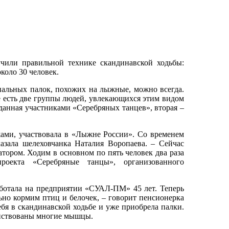
учили правильной технике скандинавской ходьбы:
около 30 человек.
альных палок, похожих на лыжные, можно всегда.
де есть две группы людей, увлекающихся этим видом
зданная участниками «Серебряных танцев», вторая –
жами, участвовала в «Лыжне России». Со временем
казала шелеховчанка Наталия Воропаева. – Сейчас
атором. Ходим в основном по пять человек два раза
оекта «Серебряные танцы», организованного
аботала на предприятии «СУАЛ-ПМ» 45 лет. Теперь
льно кормим птиц и белочек, – говорит пенсионерка
бя в скандинавской ходьбе и уже приобрела палки.
действованы многие мышцы.