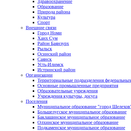
Здравоохранение
Образование
Природа района
Культура
Спорт
Внешние связи
Город Номи
Ханх Сум
Район Баянзурх
Рыльск
Осинский район
Саянск
Усть-Илимск
Истринский район
Организации
Территориальные подразделения федеральных
Основные промышленные предприятия
Образовательные учреждения
Учреждения культуры, досуга
Поселения
Муниципальное образование "город Шелехов
Большелугское муниципальное образование
Баклашинское муниципальное образование
Олхинское муниципальное образование
Подкаменское муниципальное образование