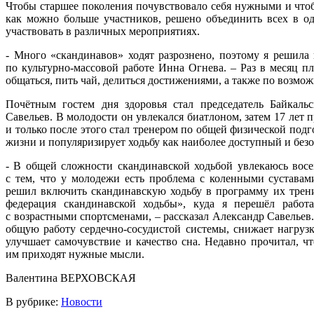
Чтобы старшее поколения почувствовало себя нужными и чтоб
как можно больше участников, решено объединить всех в о
участвовать в различных мероприятиях.
- Много «скандинавов» ходят разрознено, поэтому я решила
по культурно-массовой работе Инна Огнева. – Раз в месяц п
общаться, пить чай, делиться достижениями, а также по возмо
Почётным гостем дня здоровья стал председатель Байкаль
Савельев. В молодости он увлекался биатлоном, затем 17 лет 
и только после этого стал тренером по общей физической под
жизни и популяризирует ходьбу как наиболее доступный и без
- В общей сложности скандинавской ходьбой увлекаюсь восемь
с тем, что у молодежи есть проблема с коленными суставам
решил включить скандинавскую ходьбу в программу их трени
федерация скандинавской ходьбы», куда я перешёл работ
с возрастными спортсменами, – рассказал Александр Савельев.
общую работу сердечно-сосудистой системы, снижает нагрузк
улучшает самочувствие и качество сна. Недавно прочитал, ч
им приходят нужные мысли.
Валентина ВЕРХОВСКАЯ
В рубрике:
Новости