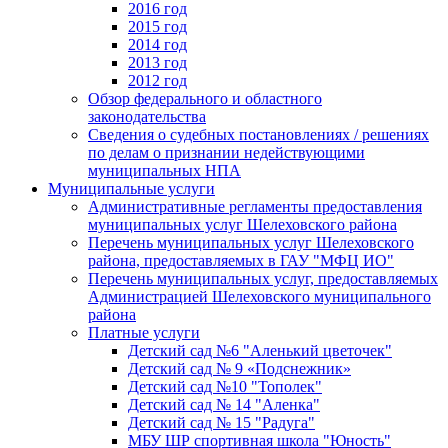
2016 год
2015 год
2014 год
2013 год
2012 год
Обзор федерального и областного
законодательства
Сведения о судебных постановлениях / решениях
по делам о признании недействующими
муниципальных НПА
Муниципальные услуги
Административные регламенты предоставления
муниципальных услуг Шелеховского района
Перечень муниципальных услуг Шелеховского
района, предоставляемых в ГАУ "МФЦ ИО"
Перечень муниципальных услуг, предоставляемых
Администрацией Шелеховского муниципального
района
Платные услуги
Детский сад №6 "Аленький цветочек"
Детский сад № 9 «Подснежник»
Детский сад №10 "Тополек"
Детский сад № 14 "Аленка"
Детский сад № 15 "Радуга"
МБУ ШР спортивная школа "Юность"