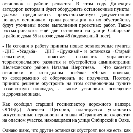
остановок в районе решается. В этом году Дирекция
автодорог, которая и будет оборудовать остановочные пункты,
должна предоставить проектно-сметную документацию
по двум остановкам, сроки реализации по их обустройству
будут уточнены после выполнения проектных работ. Также
рассматриваются ещё две остановки на улице Сибирской
в районе дома 55 и возле дома 48 (водомерный пост).
- На сегодня в работу приняты новые остановочные пункты
«ДНТ «Усадьба» – ДНТ «Дружный» и остановка «Старый
сельсовет», – поясняет начальник управления
территориального развития и обустройства администрации
Шелеховского района Наталья Шерстнёва. – Что касается
остановки в коттеджном посёлке «Ясная поляна»,
то своевременно её оборудовать не получится. Поэтому
принято решение обустроить на этом остановочном пункте
разворотную площадку, а также установить освещение
и дорожные знаки.
Как сообщил старший госинспектор дорожного надзора
ОГИБДД Алексей Щегорин, планируется установить
искусственные неровности и знаки «Ограничение скорости»
на опасном участке, находящемся на улице Сибирской в Олхе.
Однако шанс, что другие остановки обустроят, все же есть: как