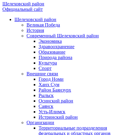
Шелеховский район
Официальный сайт
Шелеховский район
Великая Победа
История
Современный Шелеховский район
Экономика
Здравоохранение
Образование
Природа района
Культура
Спорт
Внешние связи
Город Номи
Ханх Сум
Район Баянзурх
Рыльск
Осинский район
Саянск
Усть-Илимск
Истринский район
Организации
Территориальные подразделения
федеральных и областных органов