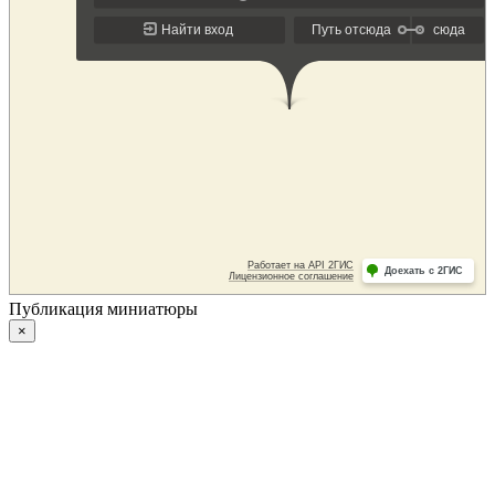
Публикация миниатюры
×