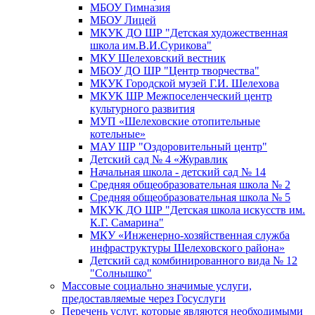
МБОУ Гимназия
МБОУ Лицей
МКУК ДО ШР "Детская художественная
школа им.В.И.Сурикова"
МКУ Шелеховский вестник
МБОУ ДО ШР "Центр творчества"
МКУК Городской музей Г.И. Шелехова
МКУК ШР Межпоселенческий центр
культурного развития
МУП «Шелеховские отопительные
котельные»
МАУ ШР "Оздоровительный центр"
Детский сад № 4 «Журавлик
Начальная школа - детский сад № 14
Средняя общеобразовательная школа № 2
Средняя общеобразовательная школа № 5
МКУК ДО ШР "Детская школа искусств им.
К.Г. Самарина"
МКУ «Инженерно-хозяйственная служба
инфраструктуры Шелеховского района»
Детский сад комбинированного вида № 12
"Солнышко"
Массовые социально значимые услуги,
предоставляемые через Госуслуги
Перечень услуг, которые являются необходимыми