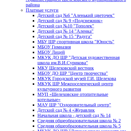
района
Платные услуги
Детский сад №6 "Аленький цветочек"
Детский сад № 9 «Подснежник»
Детский сад №10 "Тополек"
Детский сад № 14 "Аленка"
Детский сад № 15 "Радуга"
МБУ ШР спортивная школа "Юность"
МБОУ Гимназия
МБОУ Лицей
МКУК ДО ШР "Детская художественная
школа им.В.И.Сурикова"
МКУ Шелеховский вестник
МБОУ ДО ШР "Центр творчества"
МКУК Городской музей Г.И. Шелехова
МКУК ШР Межпоселенческий центр
культурного развития
МУП «Шелеховские отопительные
котельные»
МАУ ШР "Оздоровительный центр"
Детский сад № 4 «Журавлик
Начальная школа - детский сад № 14
Средняя общеобразовательная школа № 2
Средняя общеобразовательная школа № 5