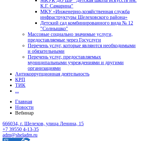
МКУК ДО ШР "Детская школа искусств им.
К.Г. Самарина"
МКУ «Инженерно-хозяйственная служба
инфраструктуры Шелеховского района»
Детский сад комбинированного вида № 12
"Солнышко"
Массовые социально значимые услуги,
предоставляемые через Госуслуги
Перечень услуг, которые являются необходимыми
и обязательными
Перечень услуг, предоставляемых
муниципальными учреждениями и другими
организациями
Антикоррупционная деятельность
КРП
ТИК
...
Главная
Новости
Вебинар
666034, г. Шелехов, улица Ленина, 15
+7 39550 4-13-35
adm@sheladm.ru