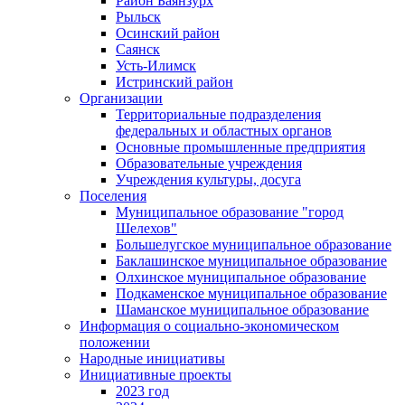
Район Баянзурх
Рыльск
Осинский район
Саянск
Усть-Илимск
Истринский район
Организации
Территориальные подразделения
федеральных и областных органов
Основные промышленные предприятия
Образовательные учреждения
Учреждения культуры, досуга
Поселения
Муниципальное образование "город
Шелехов"
Большелугское муниципальное образование
Баклашинское муниципальное образование
Олхинское муниципальное образование
Подкаменское муниципальное образование
Шаманское муниципальное образование
Информация о социально-экономическом
положении
Народные инициативы
Инициативные проекты
2023 год