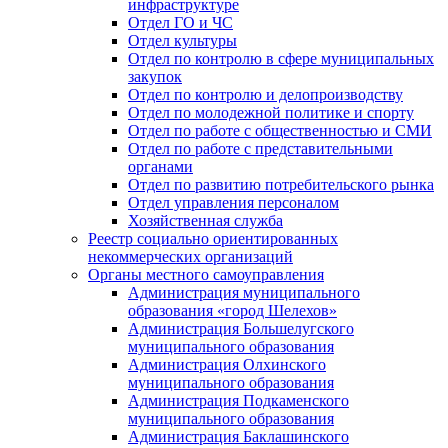
инфраструктуре
Отдел ГО и ЧС
Отдел культуры
Отдел по контролю в сфере муниципальных
закупок
Отдел по контролю и делопроизводству
Отдел по молодежной политике и спорту
Отдел по работе с общественностью и СМИ
Отдел по работе с представительными
органами
Отдел по развитию потребительского рынка
Отдел управления персоналом
Хозяйственная служба
Реестр социально ориентированных
некоммерческих организаций
Органы местного самоуправления
Администрация муниципального
образования «город Шелехов»
Администрация Большелугского
муниципального образования
Администрация Олхинского
муниципального образования
Администрация Подкаменского
муниципального образования
Администрация Баклашинского