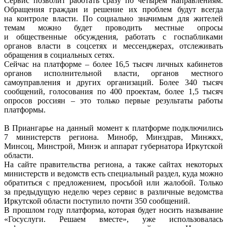
Сервис позволит работать сразу по четырём направлениям.
Обращения граждан и решение их проблем будут всегда
на контроле власти. По социально значимым для жителей
темам можно будет проводить местные опросы
и общественные обсуждения, работать с госпабликами
органов власти в соцсетях и мессенджерах, отслеживать
обращения в социальных сетях.
Сейчас на платформе – более 16,5 тысяч личных кабинетов
органов исполнительной власти, органов местного
самоуправления и других организаций. Более 340 тысяч
сообщений, голосования по 400 проектам, более 1,5 тысяч
опросов россиян – это только первые результаты работы
платформы.
В Приангарье на данный момент к платформе подключились
7 министерств региона. Минобр, Минздрав, Минжкх,
Минсоц, Минстрой, Минэк и аппарат губернатора Иркутской
области.
На сайте правительства региона, а также сайтах некоторых
министерств и ведомств есть специальный раздел, куда можно
обратиться с предложением, просьбой или жалобой. Только
за предыдущую неделю через сервис в различные ведомства
Иркутской области поступило почти 350 сообщений.
В прошлом году платформа, которая будет носить называние
«Госуслуги. Решаем вместе», уже использовалась