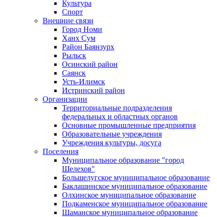
Культура
Спорт
Внешние связи
Город Номи
Ханх Сум
Район Баянзурх
Рыльск
Осинский район
Саянск
Усть-Илимск
Истринский район
Организации
Территориальные подразделения
федеральных и областных органов
Основные промышленные предприятия
Образовательные учреждения
Учреждения культуры, досуга
Поселения
Муниципальное образование "город
Шелехов"
Большелугское муниципальное образование
Баклашинское муниципальное образование
Олхинское муниципальное образование
Подкаменское муниципальное образование
Шаманское муниципальное образование