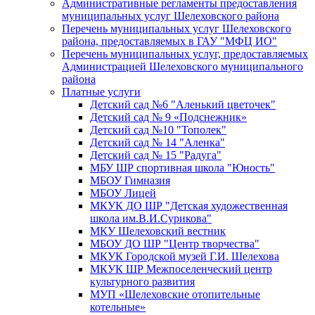
Административные регламенты предоставления
муниципальных услуг Шелеховского района
Перечень муниципальных услуг Шелеховского
района, предоставляемых в ГАУ "МФЦ ИО"
Перечень муниципальных услуг, предоставляемых
Администрацией Шелеховского муниципального
района
Платные услуги
Детский сад №6 "Аленький цветочек"
Детский сад № 9 «Подснежник»
Детский сад №10 "Тополек"
Детский сад № 14 "Аленка"
Детский сад № 15 "Радуга"
МБУ ШР спортивная школа "Юность"
МБОУ Гимназия
МБОУ Лицей
МКУК ДО ШР "Детская художественная
школа им.В.И.Сурикова"
МКУ Шелеховский вестник
МБОУ ДО ШР "Центр творчества"
МКУК Городской музей Г.И. Шелехова
МКУК ШР Межпоселенческий центр
культурного развития
МУП «Шелеховские отопительные
котельные»