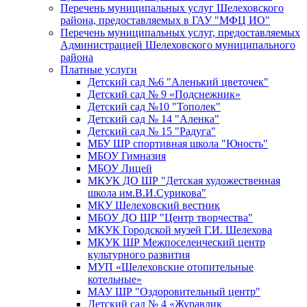
Перечень муниципальных услуг Шелеховского
района, предоставляемых в ГАУ "МФЦ ИО"
Перечень муниципальных услуг, предоставляемых
Администрацией Шелеховского муниципального
района
Платные услуги
Детский сад №6 "Аленький цветочек"
Детский сад № 9 «Подснежник»
Детский сад №10 "Тополек"
Детский сад № 14 "Аленка"
Детский сад № 15 "Радуга"
МБУ ШР спортивная школа "Юность"
МБОУ Гимназия
МБОУ Лицей
МКУК ДО ШР "Детская художественная
школа им.В.И.Сурикова"
МКУ Шелеховский вестник
МБОУ ДО ШР "Центр творчества"
МКУК Городской музей Г.И. Шелехова
МКУК ШР Межпоселенческий центр
культурного развития
МУП «Шелеховские отопительные
котельные»
МАУ ШР "Оздоровительный центр"
Детский сад № 4 «Журавлик