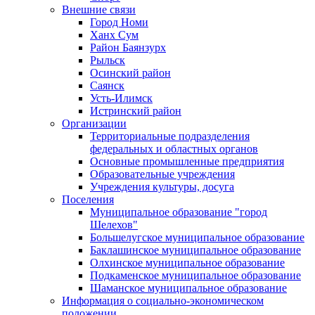
Внешние связи
Город Номи
Ханх Сум
Район Баянзурх
Рыльск
Осинский район
Саянск
Усть-Илимск
Истринский район
Организации
Территориальные подразделения
федеральных и областных органов
Основные промышленные предприятия
Образовательные учреждения
Учреждения культуры, досуга
Поселения
Муниципальное образование "город
Шелехов"
Большелугское муниципальное образование
Баклашинское муниципальное образование
Олхинское муниципальное образование
Подкаменское муниципальное образование
Шаманское муниципальное образование
Информация о социально-экономическом
положении