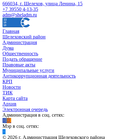
666034, г. Шелехов, улица Ленина, 15
+7 39550 4-13-35
adm@sheladm.ru
Главная
Шелеховский район
Администрация
Дума
Общественность
Подать обращение
Правовые акты
Муниципальные услуги
Антикоррупционная деятельность
КРП
Новости
ТИК
Карта сайта
Архив
Электронная очередь
Администрация в соц. сетях:
Мэр в соц. сетях:
©
2026
г. Администрация Шелеховского района