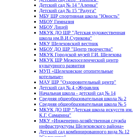
Детский сад № 14 "Аленка"
Детский сад № 15 "Радуга"
МБУ ШР спортивная школа "Юность"
МБОУ Гимназия
МБОУ Лицей
МКУК ДО ШР "Детская художественная
школа им.В.И.Сурикова"
МКУ Шелеховский вестник
МБОУ ДО ШР "Центр творчества"
МКУК Городской музей Г.И. Шелехова
МКУК ШР Межпоселенческий центр
культурного развития
МУП «Шелеховские отопительные
котельные»
МАУ ШР "Оздоровительный центр"
Детский сад № 4 «Журавлик
Начальная школа - детский сад № 14
Средняя общеобразовательная школа № 2
Средняя общеобразовательная школа № 5
МКУК ДО ШР "Детская школа искусств им.
К.Г. Самарина"
МКУ «Инженерно-хозяйственная служба
инфраструктуры Шелеховского района»
Детский сад комбинированного вида № 12