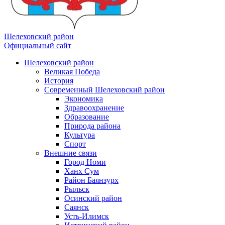
Шелеховский район
Официальный сайт
Шелеховский район
Великая Победа
История
Современный Шелеховский район
Экономика
Здравоохранение
Образование
Природа района
Культура
Спорт
Внешние связи
Город Номи
Ханх Сум
Район Баянзурх
Рыльск
Осинский район
Саянск
Усть-Илимск