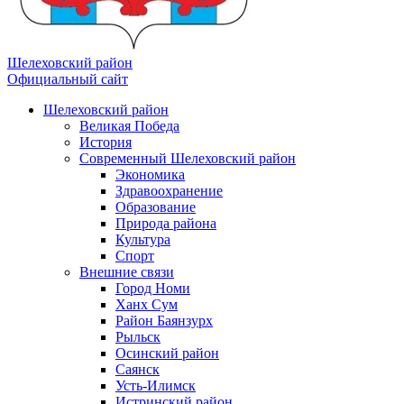
Шелеховский район
Официальный сайт
Шелеховский район
Великая Победа
История
Современный Шелеховский район
Экономика
Здравоохранение
Образование
Природа района
Культура
Спорт
Внешние связи
Город Номи
Ханх Сум
Район Баянзурх
Рыльск
Осинский район
Саянск
Усть-Илимск
Истринский район