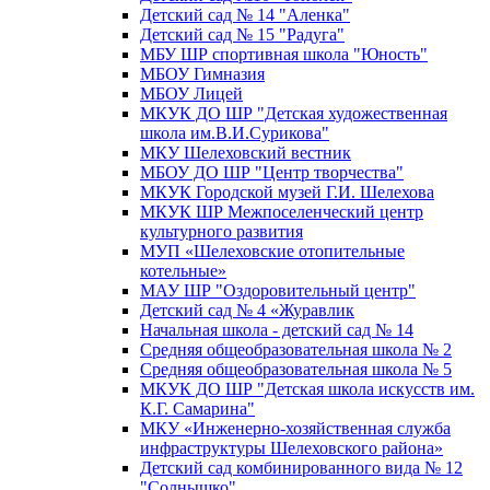
Детский сад № 14 "Аленка"
Детский сад № 15 "Радуга"
МБУ ШР спортивная школа "Юность"
МБОУ Гимназия
МБОУ Лицей
МКУК ДО ШР "Детская художественная
школа им.В.И.Сурикова"
МКУ Шелеховский вестник
МБОУ ДО ШР "Центр творчества"
МКУК Городской музей Г.И. Шелехова
МКУК ШР Межпоселенческий центр
культурного развития
МУП «Шелеховские отопительные
котельные»
МАУ ШР "Оздоровительный центр"
Детский сад № 4 «Журавлик
Начальная школа - детский сад № 14
Средняя общеобразовательная школа № 2
Средняя общеобразовательная школа № 5
МКУК ДО ШР "Детская школа искусств им.
К.Г. Самарина"
МКУ «Инженерно-хозяйственная служба
инфраструктуры Шелеховского района»
Детский сад комбинированного вида № 12
"Солнышко"