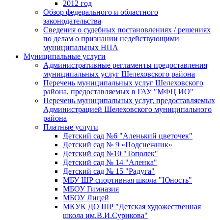
2012 год
Обзор федерального и областного
законодательства
Сведения о судебных постановлениях / решениях
по делам о признании недействующими
муниципальных НПА
Муниципальные услуги
Административные регламенты предоставления
муниципальных услуг Шелеховского района
Перечень муниципальных услуг Шелеховского
района, предоставляемых в ГАУ "МФЦ ИО"
Перечень муниципальных услуг, предоставляемых
Администрацией Шелеховского муниципального
района
Платные услуги
Детский сад №6 "Аленький цветочек"
Детский сад № 9 «Подснежник»
Детский сад №10 "Тополек"
Детский сад № 14 "Аленка"
Детский сад № 15 "Радуга"
МБУ ШР спортивная школа "Юность"
МБОУ Гимназия
МБОУ Лицей
МКУК ДО ШР "Детская художественная
школа им.В.И.Сурикова"