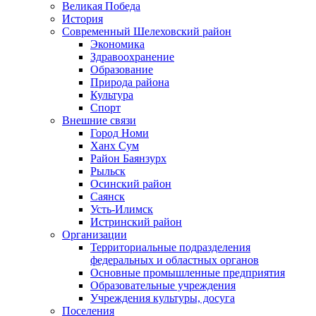
Великая Победа
История
Современный Шелеховский район
Экономика
Здравоохранение
Образование
Природа района
Культура
Спорт
Внешние связи
Город Номи
Ханх Сум
Район Баянзурх
Рыльск
Осинский район
Саянск
Усть-Илимск
Истринский район
Организации
Территориальные подразделения
федеральных и областных органов
Основные промышленные предприятия
Образовательные учреждения
Учреждения культуры, досуга
Поселения