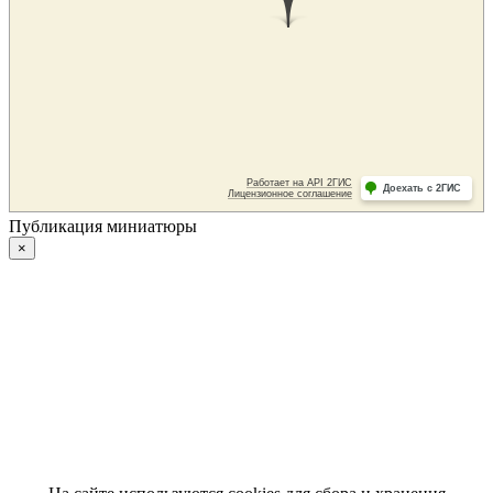
Публикация миниатюры
×