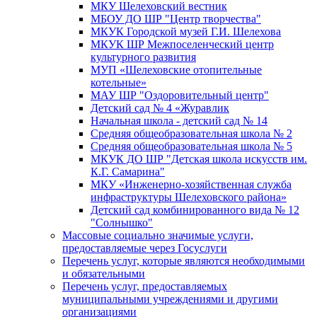
МКУ Шелеховский вестник
МБОУ ДО ШР "Центр творчества"
МКУК Городской музей Г.И. Шелехова
МКУК ШР Межпоселенческий центр
культурного развития
МУП «Шелеховские отопительные
котельные»
МАУ ШР "Оздоровительный центр"
Детский сад № 4 «Журавлик
Начальная школа - детский сад № 14
Средняя общеобразовательная школа № 2
Средняя общеобразовательная школа № 5
МКУК ДО ШР "Детская школа искусств им.
К.Г. Самарина"
МКУ «Инженерно-хозяйственная служба
инфраструктуры Шелеховского района»
Детский сад комбинированного вида № 12
"Солнышко"
Массовые социально значимые услуги,
предоставляемые через Госуслуги
Перечень услуг, которые являются необходимыми
и обязательными
Перечень услуг, предоставляемых
муниципальными учреждениями и другими
организациями