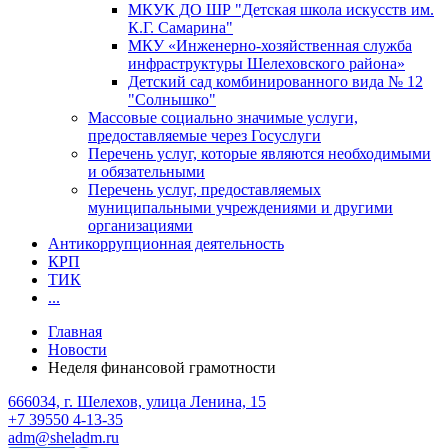
МКУК ДО ШР "Детская школа искусств им.
К.Г. Самарина"
МКУ «Инженерно-хозяйственная служба
инфраструктуры Шелеховского района»
Детский сад комбинированного вида № 12
"Солнышко"
Массовые социально значимые услуги,
предоставляемые через Госуслуги
Перечень услуг, которые являются необходимыми
и обязательными
Перечень услуг, предоставляемых
муниципальными учреждениями и другими
организациями
Антикоррупционная деятельность
КРП
ТИК
...
Главная
Новости
Неделя финансовой грамотности
666034, г. Шелехов, улица Ленина, 15
+7 39550 4-13-35
adm@sheladm.ru