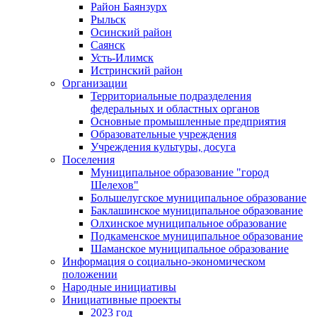
Район Баянзурх
Рыльск
Осинский район
Саянск
Усть-Илимск
Истринский район
Организации
Территориальные подразделения
федеральных и областных органов
Основные промышленные предприятия
Образовательные учреждения
Учреждения культуры, досуга
Поселения
Муниципальное образование "город
Шелехов"
Большелугское муниципальное образование
Баклашинское муниципальное образование
Олхинское муниципальное образование
Подкаменское муниципальное образование
Шаманское муниципальное образование
Информация о социально-экономическом
положении
Народные инициативы
Инициативные проекты
2023 год