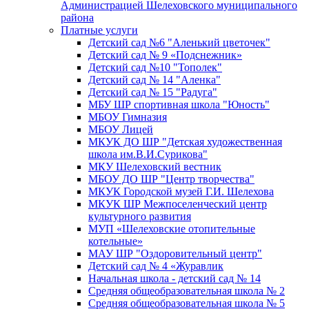
Администрацией Шелеховского муниципального
района
Платные услуги
Детский сад №6 "Аленький цветочек"
Детский сад № 9 «Подснежник»
Детский сад №10 "Тополек"
Детский сад № 14 "Аленка"
Детский сад № 15 "Радуга"
МБУ ШР спортивная школа "Юность"
МБОУ Гимназия
МБОУ Лицей
МКУК ДО ШР "Детская художественная
школа им.В.И.Сурикова"
МКУ Шелеховский вестник
МБОУ ДО ШР "Центр творчества"
МКУК Городской музей Г.И. Шелехова
МКУК ШР Межпоселенческий центр
культурного развития
МУП «Шелеховские отопительные
котельные»
МАУ ШР "Оздоровительный центр"
Детский сад № 4 «Журавлик
Начальная школа - детский сад № 14
Средняя общеобразовательная школа № 2
Средняя общеобразовательная школа № 5