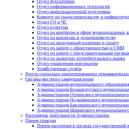
Отдел бухгалтерии
Отдел информационных технологий
Отдел мобилизационной подготовки
Комитет по градостроительству и инфраструк
Отдел ГО и ЧС
Отдел культуры
Отдел по контролю в сфере муниципальных з
Отдел по контролю и делопроизводству
Отдел по молодежной политике и спорту
Отдел по работе с общественностью и СМИ
Отдел по работе с представительными органа
Отдел по развитию потребительского рынка
Отдел управления персоналом
Хозяйственная служба
Реестр социально ориентированных некоммерчески
Органы местного самоуправления
Администрация муниципального образования
Администрация Большелугского муниципальн
Администрация Олхинского муниципального 
Администрация Подкаменского муниципально
Администрация Баклашинского муниципально
Администрация Шаманского муниципального
Распорядок деятельности Администрации
Прием граждан
Прием населения в органах государственной 