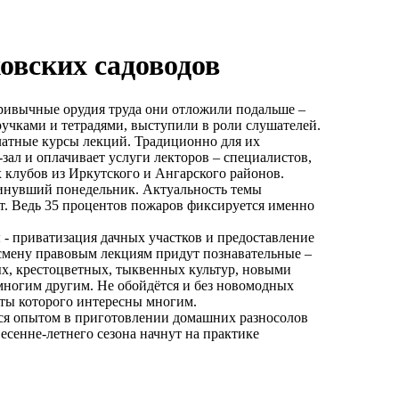
овских садоводов
Привычные орудия труда они отложили подальше –
учками и тетрадями, выступили в роли слушателей.
атные курсы лекций. Традиционно для их
ал и оплачивает услуги лекторов – специалистов,
 клубов из Иркутского и Ангарского районов.
минувший понедельник. Актуальность темы
т. Ведь 35 процентов пожаров фиксируется именно
- приватизация дачных участков и предоставление
 смену правовым лекциям придут познавательные –
х, крестоцветных, тыквенных культур, новыми
многим другим. Не обойдётся и без новомодных
еты которого интересны многим.
тся опытом в приготовлении домашних разносолов
есенне-летнего сезона начнут на практике