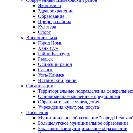
Современный Шелеховский район
Экономика
Здравоохранение
Образование
Природа района
Культура
Спорт
Внешние связи
Город Номи
Ханх Сум
Район Баянзурх
Рыльск
Осинский район
Саянск
Усть-Илимск
Истринский район
Организации
Территориальные подразделения федеральных
Основные промышленные предприятия
Образовательные учреждения
Учреждения культуры, досуга
Поселения
Муниципальное образование "город Шелехов
Большелугское муниципальное образование
Баклашинское муниципальное образование