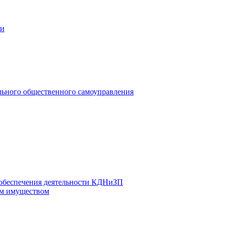
ии
льного общественного самоуправления
 обеспечения деятельности КДНиЗП
м имуществом