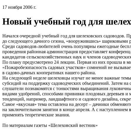
17 ноября 2006 г.
Новый учебный год для шелех
Начался очередной учебный год для шелеховских садоводов. 
до следующего дачного сезона, «вооружившись» шариковыми р
Среди садоводов-любителей очень популярны ежегодные беспл
проведения районная администрация предоставляет конференц-з
кандидатов сельскохозяйственных наук и членов садоводческих
По плану предусмотрено 24 лекции. Первая из них прошла в 
«Пожаробезопасность садовых участков» сомнений не вызывае
в садово-дачных кооперативах нашего района.
На следующей неделе шелеховцы изучат не менее важные темы 
субсидий на поддержку садоводческих объединений. Затем на
слушатели познакомятся с тонкостями выращивания луковичны
видами удобрений, способами прививки плодовых деревьев и 
тенденций, например, ландшафтного и садового дизайна, секр
Самое «вкусная» тема оставлена на десерт – дачники обменяю
на заключительном занятии в конце апреля. А с наступлением в
применять теоретические знания.
По материалам газеты «Шелеховский вестник»