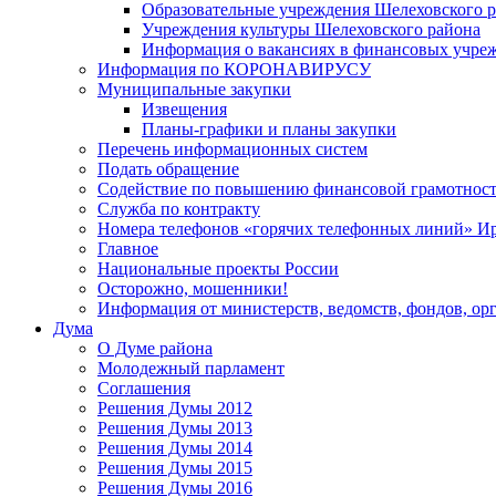
Образовательные учреждения Шелеховского 
Учреждения культуры Шелеховского района
Информация о вакансиях в финансовых учре
Информация по КОРОНАВИРУСУ
Муниципальные закупки
Извещения
Планы-графики и планы закупки
Перечень информационных систем
Подать обращение
Содействие по повышению финансовой грамотност
Служба по контракту
Номера телефонов «горячих телефонных линий» Ир
Главное
Национальные проекты России
Осторожно, мошенники!
Информация от министерств, ведомств, фондов, ор
Дума
О Думе района
Молодежный парламент
Соглашения
Решения Думы 2012
Решения Думы 2013
Решения Думы 2014
Решения Думы 2015
Решения Думы 2016