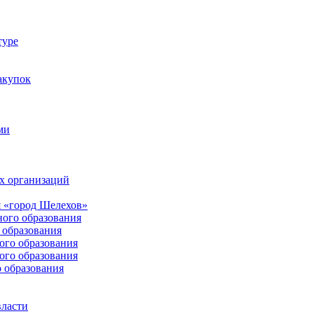
туре
акупок
ми
х организаций
 «город Шелехов»
ого образования
образования
го образования
го образования
 образования
власти