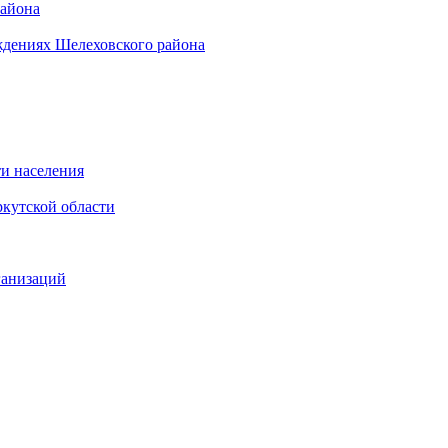
района
ждениях Шелеховского района
и населения
кутской области
ганизаций