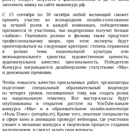
заполнить заявку на сайте мыконкурс.рф.
С 15 сентября по 30 октября любой желающий сможет
принять участие во всенародном онлайн-голосовании
за лучший ролик в каждой номинации, победителями
признаются те участники, чьи видеоролики получат больше
«лайков». Оценивать ролики и фильмы также предстоит
профессиональному жюри, при этом эксперты будут
ориентироваться на следующие критерии: степень отражения
в ролике темы национальной культуры или
межнационального единства; художественная ценность;
аудиовизуальное качество; оригинальность. Победители
Конкурса награждаются дизайнерскими статуэтками «Мы»
и денежными премиями.
Чтобы повысить качество присылаемых работ, организаторы
подготовят специальный образовательный видеокурс
из четырех уроков, посвященных тому, как создать ролик
на национальную тематику. Все мастер-классы будут
опубликованы в открытом доступе на YouTube-канале
конкурса «Мы» и в образовательном онлайн-кинотеатре
«Ноль Плюс» (zeroplus.tv). Кроме того, опытные специалисты
в сфере кино и анимации проведут вебинары, где участники
узнают о механике конкурса и творческом процессе создания
видеороликов, и смогут задать свои вопросы.