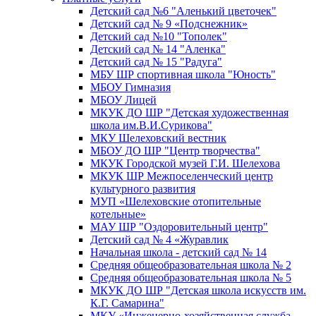
Детский сад №6 "Аленький цветочек"
Детский сад № 9 «Подснежник»
Детский сад №10 "Тополек"
Детский сад № 14 "Аленка"
Детский сад № 15 "Радуга"
МБУ ШР спортивная школа "Юность"
МБОУ Гимназия
МБОУ Лицей
МКУК ДО ШР "Детская художественная
школа им.В.И.Сурикова"
МКУ Шелеховский вестник
МБОУ ДО ШР "Центр творчества"
МКУК Городской музей Г.И. Шелехова
МКУК ШР Межпоселенческий центр
культурного развития
МУП «Шелеховские отопительные
котельные»
МАУ ШР "Оздоровительный центр"
Детский сад № 4 «Журавлик
Начальная школа - детский сад № 14
Средняя общеобразовательная школа № 2
Средняя общеобразовательная школа № 5
МКУК ДО ШР "Детская школа искусств им.
К.Г. Самарина"
МКУ «Инженерно-хозяйственная служба