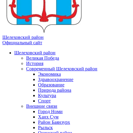
Шелеховский район
Официальный сайт
Шелеховский район
Великая Победа
История
Современный Шелеховский район
Экономика
Здравоохранение
Образование
Природа района
Культура
Спорт
Внешние связи
Город Номи
Ханх Сум
Район Баянзурх
Рыльск
Осинский район