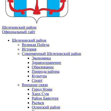
Шелеховский район
Официальный сайт
Шелеховский район
Великая Победа
История
Современный Шелеховский район
Экономика
Здравоохранение
Образование
Природа района
Культура
Спорт
Внешние связи
Город Номи
Ханх Сум
Район Баянзурх
Рыльск
Осинский район