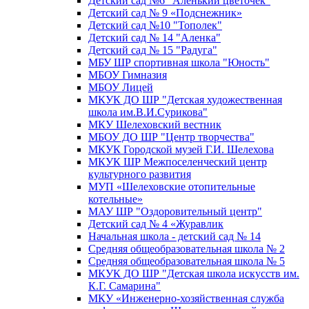
Детский сад №6 "Аленький цветочек"
Детский сад № 9 «Подснежник»
Детский сад №10 "Тополек"
Детский сад № 14 "Аленка"
Детский сад № 15 "Радуга"
МБУ ШР спортивная школа "Юность"
МБОУ Гимназия
МБОУ Лицей
МКУК ДО ШР "Детская художественная
школа им.В.И.Сурикова"
МКУ Шелеховский вестник
МБОУ ДО ШР "Центр творчества"
МКУК Городской музей Г.И. Шелехова
МКУК ШР Межпоселенческий центр
культурного развития
МУП «Шелеховские отопительные
котельные»
МАУ ШР "Оздоровительный центр"
Детский сад № 4 «Журавлик
Начальная школа - детский сад № 14
Средняя общеобразовательная школа № 2
Средняя общеобразовательная школа № 5
МКУК ДО ШР "Детская школа искусств им.
К.Г. Самарина"
МКУ «Инженерно-хозяйственная служба