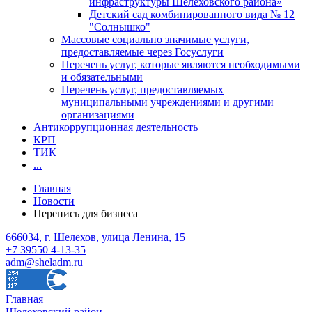
инфраструктуры Шелеховского района»
Детский сад комбинированного вида № 12
"Солнышко"
Массовые социально значимые услуги,
предоставляемые через Госуслуги
Перечень услуг, которые являются необходимыми
и обязательными
Перечень услуг, предоставляемых
муниципальными учреждениями и другими
организациями
Антикоррупционная деятельность
КРП
ТИК
...
Главная
Новости
Перепись для бизнеса
666034, г. Шелехов, улица Ленина, 15
+7 39550 4-13-35
adm@sheladm.ru
Главная
Шелеховский район