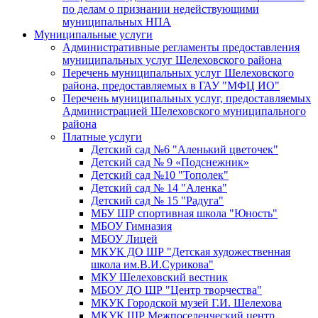
по делам о признании недействующими
муниципальных НПА
Муниципальные услуги
Административные регламенты предоставления
муниципальных услуг Шелеховского района
Перечень муниципальных услуг Шелеховского
района, предоставляемых в ГАУ "МФЦ ИО"
Перечень муниципальных услуг, предоставляемых
Администрацией Шелеховского муниципального
района
Платные услуги
Детский сад №6 "Аленький цветочек"
Детский сад № 9 «Подснежник»
Детский сад №10 "Тополек"
Детский сад № 14 "Аленка"
Детский сад № 15 "Радуга"
МБУ ШР спортивная школа "Юность"
МБОУ Гимназия
МБОУ Лицей
МКУК ДО ШР "Детская художественная
школа им.В.И.Сурикова"
МКУ Шелеховский вестник
МБОУ ДО ШР "Центр творчества"
МКУК Городской музей Г.И. Шелехова
МКУК ШР Межпоселенческий центр