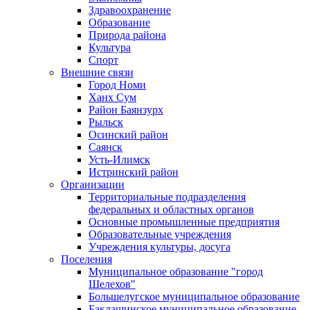
Здравоохранение
Образование
Природа района
Культура
Спорт
Внешние связи
Город Номи
Ханх Сум
Район Баянзурх
Рыльск
Осинский район
Саянск
Усть-Илимск
Истринский район
Организации
Территориальные подразделения
федеральных и областных органов
Основные промышленные предприятия
Образовательные учреждения
Учреждения культуры, досуга
Поселения
Муниципальное образование "город
Шелехов"
Большелугское муниципальное образование
Баклашинское муниципальное образование