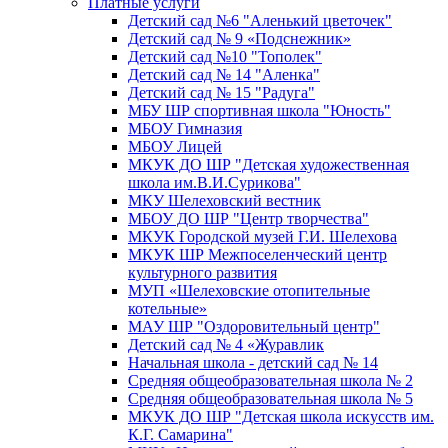
Платные услуги
Детский сад №6 "Аленький цветочек"
Детский сад № 9 «Подснежник»
Детский сад №10 "Тополек"
Детский сад № 14 "Аленка"
Детский сад № 15 "Радуга"
МБУ ШР спортивная школа "Юность"
МБОУ Гимназия
МБОУ Лицей
МКУК ДО ШР "Детская художественная
школа им.В.И.Сурикова"
МКУ Шелеховский вестник
МБОУ ДО ШР "Центр творчества"
МКУК Городской музей Г.И. Шелехова
МКУК ШР Межпоселенческий центр
культурного развития
МУП «Шелеховские отопительные
котельные»
МАУ ШР "Оздоровительный центр"
Детский сад № 4 «Журавлик
Начальная школа - детский сад № 14
Средняя общеобразовательная школа № 2
Средняя общеобразовательная школа № 5
МКУК ДО ШР "Детская школа искусств им.
К.Г. Самарина"