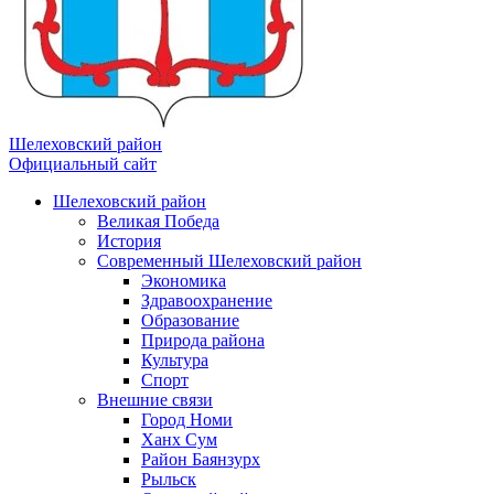
Шелеховский район
Официальный сайт
Шелеховский район
Великая Победа
История
Современный Шелеховский район
Экономика
Здравоохранение
Образование
Природа района
Культура
Спорт
Внешние связи
Город Номи
Ханх Сум
Район Баянзурх
Рыльск