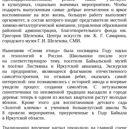
в культурных, социально значимых мероприятиях. Чтобы
подарить выпускникам самые добрые впечатления и яркое
воспоминание на всю жизнь, большую работу выполняет
оргкомитет, в состав которого входят представители местной
химико-металлургической компании, управления образования
районной администрации, благотворительного фонда им.
Григория Шелехова, Центра искусств им. К. Г. Самарина,
городского музея Г. И. Шелехова, СМИ.
Нынешняя «Синяя птица» была посвящена Году науки
и технологий в России. Школьники писали эссе
на соответствующую тему, посетили Байкальский музей
в посёлке Листвянка и Иркутский авиазавод. Экскурсия
на предприятие, являющееся флагманом отечественного
самолётостроения, по отзывам ребят, оказалась самой
интересной: они познакомились с историей завода и впервые
увидели процесс создания самолётов. С энтузиазмом
синептичники по неизменной традиции высадили в городе
деревья: теперь в одном из жилых кварталов растут молодые
яблони. Кроме этого для воспитанников детского сада
«Золотой ключик» и учеников большелугской школы №
8 провели мероприятия, приуроченные к Году Байкала
в Иркутской области.
Традиционно вручение наград проходило на главной сцене