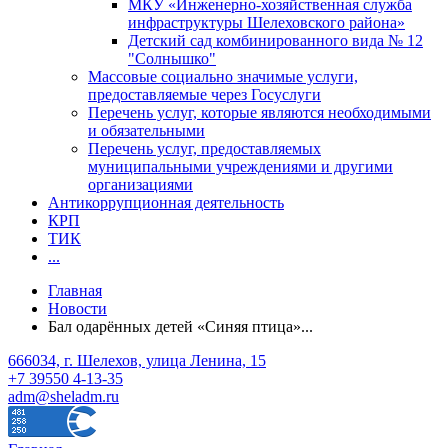
МКУ «Инженерно-хозяйственная служба
инфраструктуры Шелеховского района»
Детский сад комбинированного вида № 12
"Солнышко"
Массовые социально значимые услуги,
предоставляемые через Госуслуги
Перечень услуг, которые являются необходимыми
и обязательными
Перечень услуг, предоставляемых
муниципальными учреждениями и другими
организациями
Антикоррупционная деятельность
КРП
ТИК
...
Главная
Новости
Бал одарённых детей «Синяя птица»...
666034, г. Шелехов, улица Ленина, 15
+7 39550 4-13-35
adm@sheladm.ru