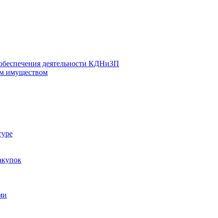
 обеспечения деятельности КДНиЗП
м имуществом
туре
акупок
ми