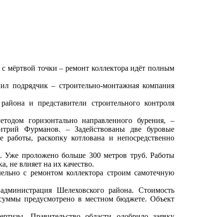
 с мёртвой точки – ремонт коллектора идёт полным
пил подрядчик – строительно-монтажная компания
района и представители строительного контроля
етодом горизонтально направленного бурения, –
итрий Фурманов. – Задействованы две буровые
 работы, раскопку котлована и непосредственно
в. Уже проложено больше 300 метров труб. Работы
, не влияет на их качество.
ельно с ремонтом коллектора строим самотечную
администрация Шелеховского района. Стоимость
 суммы предусмотрено в местном бюджете. Объект
ртизы. Правительство области одобрило заявку