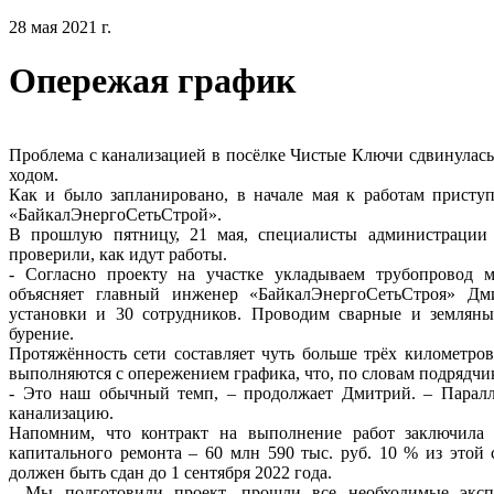
28 мая 2021 г.
Опережая график
Проблема с канализацией в посёлке Чистые Ключи сдвинулась
ходом.
Как и было запланировано, в начале мая к работам присту
«БайкалЭнергоСетьСтрой».
В прошлую пятницу, 21 мая, специалисты администрации 
проверили, как идут работы.
- Согласно проекту на участке укладываем трубопровод м
объясняет главный инженер «БайкалЭнергоСетьСтроя» Дм
установки и 30 сотрудников. Проводим сварные и земляные
бурение.
Протяжённость сети составляет чуть больше трёх километро
выполняются с опережением графика, что, по словам подрядчика
- Это наш обычный темп, – продолжает Дмитрий. – Паралл
канализацию.
Напомним, что контракт на выполнение работ заключила 
капитального ремонта – 60 млн 590 тыс. руб. 10 % из этой
должен быть сдан до 1 сентября 2022 года.
- Мы подготовили проект, прошли все необходимые экспе