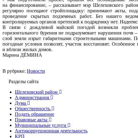
на финансирование, – рассказывает мэр Шелеховского рай
регулярно посещают стройплощадку: принимают акты, по
проведение скрытых подземных работ. Без нашего ведом
контролируемых органов претензий к подрядчику нет. Надеемся
В связи с дождливой майской погодой возникли пробл
горизонтального бурения не подразумевает нарушения почв –
слой земли изрыт габаритными строительными машинами. Под
погодные условия позволят, участок восстановят. Особенное
и вблизи жилых домов.
Марина ДЁМИНА
В рубрике:
Новости
Разделы сайта
Шелеховский район
Администрация
Дума
Общественность
Подать обращение
Правовые акты
Муниципальные услуги
Антикоррупционная деятельность
КРП