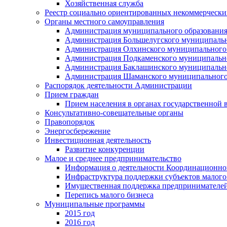
Хозяйственная служба
Реестр социально ориентированных некоммерчески
Органы местного самоуправления
Администрация муниципального образования
Администрация Большелугского муниципальн
Администрация Олхинского муниципального 
Администрация Подкаменского муниципально
Администрация Баклашинского муниципально
Администрация Шаманского муниципального
Распорядок деятельности Администрации
Прием граждан
Прием населения в органах государственной 
Консультативно-совещательные органы
Правопорядок
Энергосбережение
Инвестиционная деятельность
Развитие конкуренции
Малое и среднее предпринимательство
Информация о деятельности Координационног
Инфраструктура поддержки субъектов малого
Имущественная поддержка предпринимателей
Перепись малого бизнеса
Муниципальные программы
2015 год
2016 год