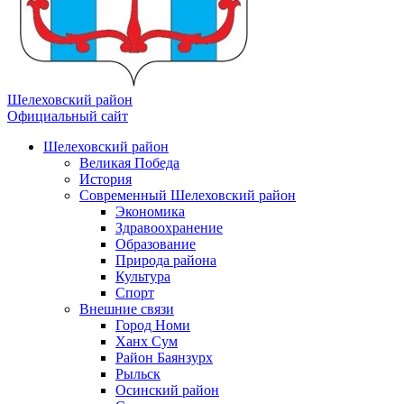
Шелеховский район
Официальный сайт
Шелеховский район
Великая Победа
История
Современный Шелеховский район
Экономика
Здравоохранение
Образование
Природа района
Культура
Спорт
Внешние связи
Город Номи
Ханх Сум
Район Баянзурх
Рыльск
Осинский район