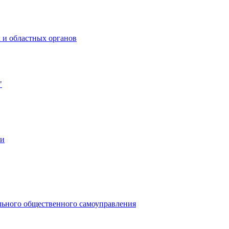
 и областных органов
"
ии
льного общественного самоуправления