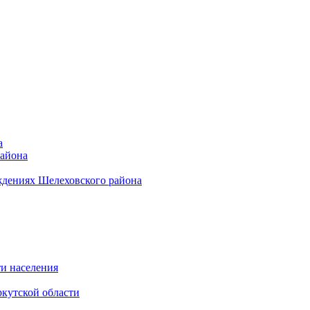
а
района
ждениях Шелеховского района
и населения
кутской области