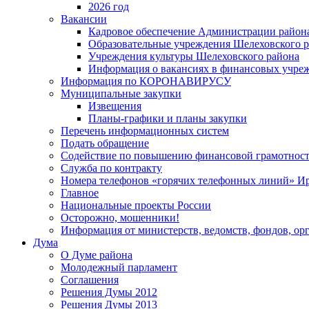
2026 год
Вакансии
Кадровое обеспечение Администрации район
Образовательные учреждения Шелеховского 
Учреждения культуры Шелеховского района
Информация о вакансиях в финансовых учре
Информация по КОРОНАВИРУСУ
Муниципальные закупки
Извещения
Планы-графики и планы закупки
Перечень информационных систем
Подать обращение
Содействие по повышению финансовой грамотност
Служба по контракту
Номера телефонов «горячих телефонных линий» Ир
Главное
Национальные проекты России
Осторожно, мошенники!
Информация от министерств, ведомств, фондов, ор
Дума
О Думе района
Молодежный парламент
Соглашения
Решения Думы 2012
Решения Думы 2013