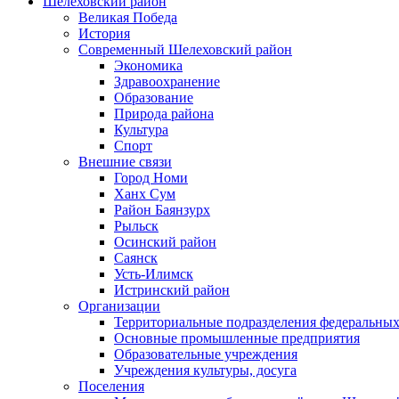
Шелеховский район
Великая Победа
История
Современный Шелеховский район
Экономика
Здравоохранение
Образование
Природа района
Культура
Спорт
Внешние связи
Город Номи
Ханх Сум
Район Баянзурх
Рыльск
Осинский район
Саянск
Усть-Илимск
Истринский район
Организации
Территориальные подразделения федеральных
Основные промышленные предприятия
Образовательные учреждения
Учреждения культуры, досуга
Поселения