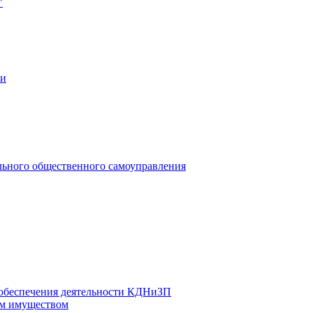
"
ии
льного общественного самоуправления
 обеспечения деятельности КДНиЗП
м имуществом