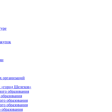
туре
акупок
ми
х организаций
 «город Шелехов»
ого образования
образования
го образования
го образования
 образования