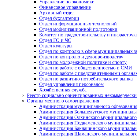
Управление по экономике
Финансовое управление
Архивный отдел
Отдел бухгалтерии
Отдел информационных технологий
Отдел мобилизационной подготовки
Комитет по градостроительству и инфраструк
Отдел ГО и ЧС
Отдел культуры
Отдел по контролю в сфере муниципальных з
Отдел по контролю и делопроизводству
Отдел по молодежной политике и спорту
Отдел по работе с общественностью и СМИ
Отдел по работе с представительными органа
Отдел по развитию потребительского рынка
Отдел управления персоналом
Хозяйственная служба
Реестр социально ориентированных некоммерчески
Органы местного самоуправления
Администрация муниципального образования
Администрация Большелугского муниципальн
Администрация Олхинского муниципального 
Администрация Подкаменского муниципально
Администрация Баклашинского муниципально
Администрация Шаманского муниципального