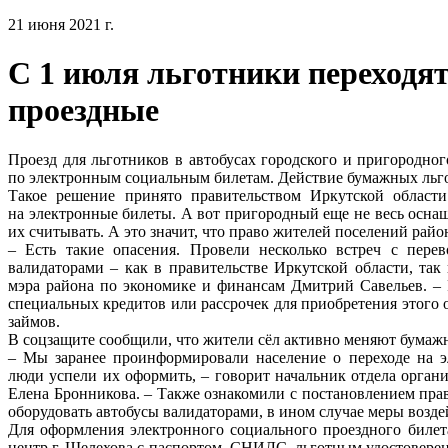
21 июня 2021 г.
С 1 июля льготники переходя
проездные
Проезд для льготников в автобусах городского и пригородног
по электронным социальным билетам. Действие бумажных льг
Такое решение принято правительством Иркутской област
на электронные билеты. А вот пригородный еще не весь осна
их считывать. А это значит, что право жителей поселений райо
– Есть такие опасения. Провели несколько встреч с пере
валидаторами – как в правительстве Иркутской области, так
мэра района по экономике и финансам Дмитрий Савельев. – 
специальных кредитов или рассрочек для приобретения этого 
займов.
В соцзащите сообщили, что жители сёл активно меняют бумаж
– Мы заранее проинформировали население о переходе на э
люди успели их оформить, – говорит начальник отдела орга
Елена Бронникова. – Также ознакомили с постановлением прав
оборудовать автобусы валидаторами, в ином случае меры возде
Для оформления электронного социального проездного биле
центр г. Шелехова с паспортом, СНИЛС, льготным удостовере