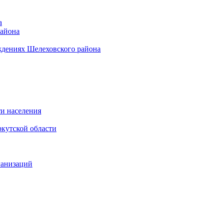
а
района
ждениях Шелеховского района
и населения
кутской области
ганизаций