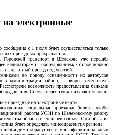
т на электронные
о сообщения с 1 июля будет осуществляться только
отных проездных прекращается.
и. Городской транспорт в Шелехове уже перешёл
щён валидаторами – оборудованием, которое должно
на на льготный проезд под угрозой.
возчиками по поводу оснащённости их автобусов
 и в администрации района, – говорит заместитель
Рассмотрели возможность предоставления банками
оборудования. Сейчас перевозчики изучают условия
ные проездные на электронные карты.
лектронные социальные проездные билеты, чтобы
низационной работы УСЗН по Шелеховскому району
ительства области всех перевозчиков. Они обязаны
йствия будет определять минсоцразвития региона.
та необходимо обращаться в многофункциональный
нием и распоряжением о назначении ЕСПБ. Телефон