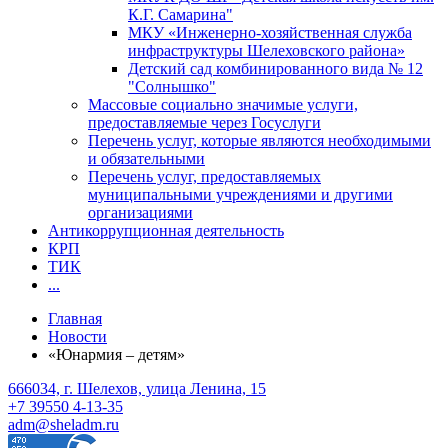
К.Г. Самарина"
МКУ «Инженерно-хозяйственная служба
инфраструктуры Шелеховского района»
Детский сад комбинированного вида № 12
"Солнышко"
Массовые социально значимые услуги,
предоставляемые через Госуслуги
Перечень услуг, которые являются необходимыми
и обязательными
Перечень услуг, предоставляемых
муниципальными учреждениями и другими
организациями
Антикоррупционная деятельность
КРП
ТИК
...
Главная
Новости
«Юнармия – детям»
666034, г. Шелехов, улица Ленина, 15
+7 39550 4-13-35
adm@sheladm.ru