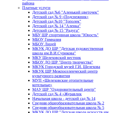
района
Платные услуги
Детский сад №6 "Аленький цветочек"
Детский сад № 9 «Подснежник»
Детский сад №10 "Тополек"
Детский сад № 14 "Аленка"
Детский сад № 15 "Радуга"
МБУ ШР спортивная школа "Юность"
МБОУ Гимназия
МБОУ Лицей
МКУК ДО ШР "Детская художественная
школа им.В.И.Сурикова"
МКУ Шелеховский вестник
МБОУ ДО ШР "Центр творчества"
МКУК Городской музей Г.И. Шелехова
МКУК ШР Межпоселенческий центр
культурного развития
МУП «Шелеховские отопительные
котельные»
МАУ ШР "Оздоровительный центр"
Детский сад № 4 «Журавлик
Начальная школа - детский сад № 14
Средняя общеобразовательная школа № 2
Средняя общеобразовательная школа № 5
МКУК ДО ШР "Детская школа искусств им.