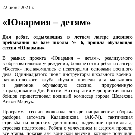
22 июня 2021 г.
«Юнармия – детям»
Для ребят, отдыхающих в летнем лагере дневного
пребывания на базе школы № 6, прошла обучающая
сессия «Юнармии».
В рамках проекта «Юнармия – детям», реализуемого
в образовательном учреждении, больше сотни ребят из лагеря
«Восток» познакомились с некоторыми основами военного
дела. Одиннадцатого июня инструкторы школьного военно-
патриотического клуба «Булат» провели для мальчишек
и девчонок обучающую сессию, приуроченную
к празднованию Дня России. На открытии мероприятия юных
бойцов приветствовал военный комиссар города Шелехова
Антон Марчук.
Программа сессии включала четыре направления: сборка-
разборка автомата Калашникова (АК-74), тактическая
стрельба на коротких дистанциях, надевание противогаза,
строевая подготовка. Ребята с увлечением и азартом прошли
все этапы, показав азы воинской выучки, которые получили