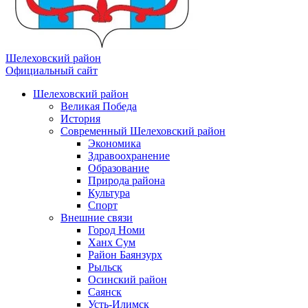
Шелеховский район
Официальный сайт
Шелеховский район
Великая Победа
История
Современный Шелеховский район
Экономика
Здравоохранение
Образование
Природа района
Культура
Спорт
Внешние связи
Город Номи
Ханх Сум
Район Баянзурх
Рыльск
Осинский район
Саянск
Усть-Илимск