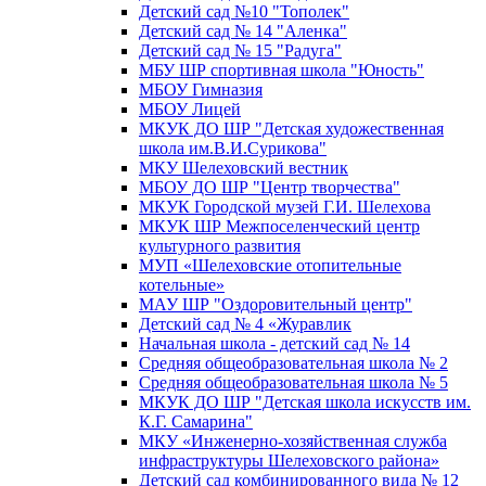
Детский сад №10 "Тополек"
Детский сад № 14 "Аленка"
Детский сад № 15 "Радуга"
МБУ ШР спортивная школа "Юность"
МБОУ Гимназия
МБОУ Лицей
МКУК ДО ШР "Детская художественная
школа им.В.И.Сурикова"
МКУ Шелеховский вестник
МБОУ ДО ШР "Центр творчества"
МКУК Городской музей Г.И. Шелехова
МКУК ШР Межпоселенческий центр
культурного развития
МУП «Шелеховские отопительные
котельные»
МАУ ШР "Оздоровительный центр"
Детский сад № 4 «Журавлик
Начальная школа - детский сад № 14
Средняя общеобразовательная школа № 2
Средняя общеобразовательная школа № 5
МКУК ДО ШР "Детская школа искусств им.
К.Г. Самарина"
МКУ «Инженерно-хозяйственная служба
инфраструктуры Шелеховского района»
Детский сад комбинированного вида № 12