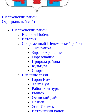
Шелеховский район
Официальный сайт
Шелеховский район
Великая Победа
История
Современный Шелеховский район
Экономика
Здравоохранение
Образование
Природа района
Культура
Спорт
Внешние связи
Город Номи
Ханх Сум
Район Баянзурх
Рыльск
Осинский район
Саянск
Усть-Илимск
Истринский район