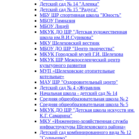
Детский сад № 14 "Аленка"
Детский сад № 15 "Радуга"
МБУ ШР спортивная школа "Юность"
МБОУ Гимназия
МБОУ Лицей
МКУК ДО ШР "Детская художественная
школа им.В.И.Сурикова"
МКУ Шелеховский вестник
МБОУ ДО ШР "Центр творчества"
МКУК Городской музей Г.И. Шелехова
МКУК ШР Межпоселенческий центр
культурного развития
МУП «Шелеховские отопительные
котельные»
МАУ ШР "Оздоровительный центр"
Детский сад № 4 «Журавлик
Начальная школа - детский сад № 14
Средняя общеобразовательная школа № 2
Средняя общеобразовательная школа № 5
МКУК ДО ШР "Детская школа искусств им.
К.Г. Самарина"
МКУ «Инженерно-хозяйственная служба
инфраструктуры Шелеховского района»
Детский сад комбинированного вида № 12
"Солнышко"