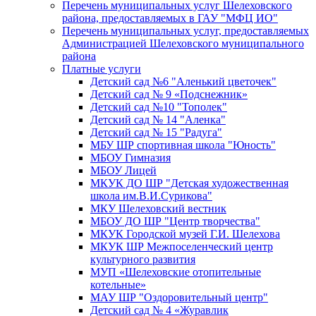
Перечень муниципальных услуг Шелеховского
района, предоставляемых в ГАУ "МФЦ ИО"
Перечень муниципальных услуг, предоставляемых
Администрацией Шелеховского муниципального
района
Платные услуги
Детский сад №6 "Аленький цветочек"
Детский сад № 9 «Подснежник»
Детский сад №10 "Тополек"
Детский сад № 14 "Аленка"
Детский сад № 15 "Радуга"
МБУ ШР спортивная школа "Юность"
МБОУ Гимназия
МБОУ Лицей
МКУК ДО ШР "Детская художественная
школа им.В.И.Сурикова"
МКУ Шелеховский вестник
МБОУ ДО ШР "Центр творчества"
МКУК Городской музей Г.И. Шелехова
МКУК ШР Межпоселенческий центр
культурного развития
МУП «Шелеховские отопительные
котельные»
МАУ ШР "Оздоровительный центр"
Детский сад № 4 «Журавлик