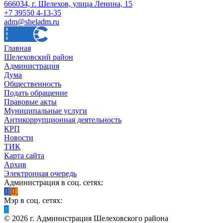
666034, г. Шелехов, улица Ленина, 15
+7 39550 4-13-35
adm@sheladm.ru
Главная
Шелеховский район
Администрация
Дума
Общественность
Подать обращение
Правовые акты
Муниципальные услуги
Антикоррупционная деятельность
КРП
Новости
ТИК
Карта сайта
Архив
Электронная очередь
Администрация в соц. сетях:
Мэр в соц. сетях:
©
2026
г. Администрация Шелеховского района