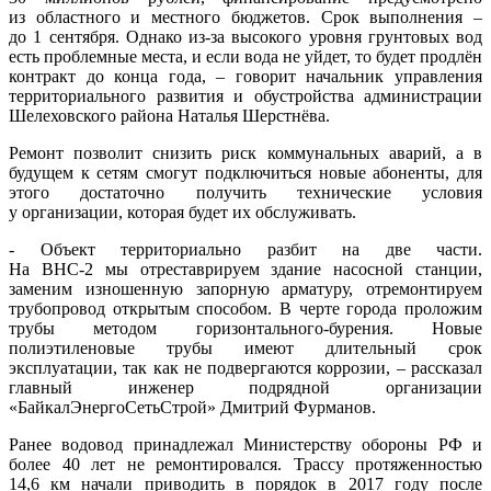
из областного и местного бюджетов. Срок выполнения –
до 1 сентября. Однако из-за высокого уровня грунтовых вод
есть проблемные места, и если вода не уйдет, то будет продлён
контракт до конца года, – говорит начальник управления
территориального развития и обустройства администрации
Шелеховского района Наталья Шерстнёва.
Ремонт позволит снизить риск коммунальных аварий, а в
будущем к сетям смогут подключиться новые абоненты, для
этого достаточно получить технические условия
у организации, которая будет их обслуживать.
- Объект территориально разбит на две части.
На ВНС-2 мы отреставрируем здание насосной станции,
заменим изношенную запорную арматуру, отремонтируем
трубопровод открытым способом. В черте города проложим
трубы методом горизонтального-бурения. Новые
полиэтиленовые трубы имеют длительный срок
эксплуатации, так как не подвергаются коррозии, – рассказал
главный инженер подрядной организации
«БайкалЭнергоСетьСтрой» Дмитрий Фурманов.
Ранее водовод принадлежал Министерству обороны РФ и
более 40 лет не ремонтировался. Трассу протяженностью
14,6 км начали приводить в порядок в 2017 году после