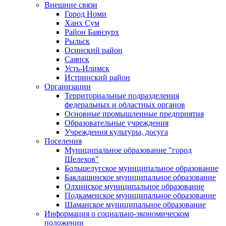
Внешние связи
Город Номи
Ханх Сум
Район Баянзурх
Рыльск
Осинский район
Саянск
Усть-Илимск
Истринский район
Организации
Территориальные подразделения
федеральных и областных органов
Основные промышленные предприятия
Образовательные учреждения
Учреждения культуры, досуга
Поселения
Муниципальное образование "город
Шелехов"
Большелугское муниципальное образование
Баклашинское муниципальное образование
Олхинское муниципальное образование
Подкаменское муниципальное образование
Шаманское муниципальное образование
Информация о социально-экономическом
положении