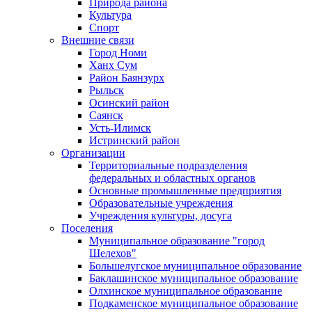
Природа района
Культура
Спорт
Внешние связи
Город Номи
Ханх Сум
Район Баянзурх
Рыльск
Осинский район
Саянск
Усть-Илимск
Истринский район
Организации
Территориальные подразделения
федеральных и областных органов
Основные промышленные предприятия
Образовательные учреждения
Учреждения культуры, досуга
Поселения
Муниципальное образование "город
Шелехов"
Большелугское муниципальное образование
Баклашинское муниципальное образование
Олхинское муниципальное образование
Подкаменское муниципальное образование