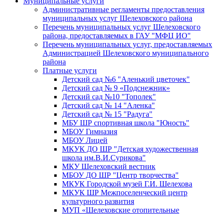
Муниципальные услуги
Административные регламенты предоставления
муниципальных услуг Шелеховского района
Перечень муниципальных услуг Шелеховского
района, предоставляемых в ГАУ "МФЦ ИО"
Перечень муниципальных услуг, предоставляемых
Администрацией Шелеховского муниципального
района
Платные услуги
Детский сад №6 "Аленький цветочек"
Детский сад № 9 «Подснежник»
Детский сад №10 "Тополек"
Детский сад № 14 "Аленка"
Детский сад № 15 "Радуга"
МБУ ШР спортивная школа "Юность"
МБОУ Гимназия
МБОУ Лицей
МКУК ДО ШР "Детская художественная
школа им.В.И.Сурикова"
МКУ Шелеховский вестник
МБОУ ДО ШР "Центр творчества"
МКУК Городской музей Г.И. Шелехова
МКУК ШР Межпоселенческий центр
культурного развития
МУП «Шелеховские отопительные