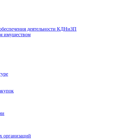
 обеспечения деятельности КДНиЗП
м имуществом
туре
акупок
ми
х организаций