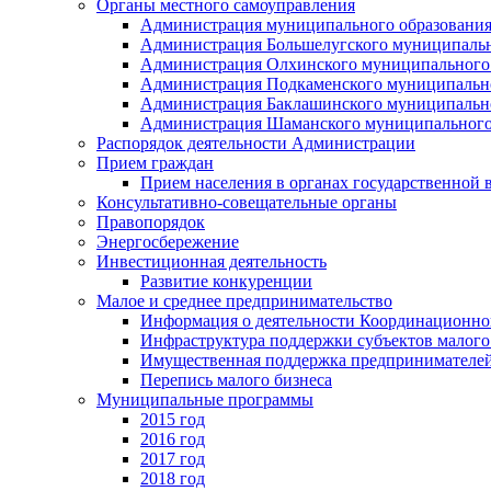
Органы местного самоуправления
Администрация муниципального образования
Администрация Большелугского муниципальн
Администрация Олхинского муниципального 
Администрация Подкаменского муниципально
Администрация Баклашинского муниципально
Администрация Шаманского муниципального
Распорядок деятельности Администрации
Прием граждан
Прием населения в органах государственной 
Консультативно-совещательные органы
Правопорядок
Энергосбережение
Инвестиционная деятельность
Развитие конкуренции
Малое и среднее предпринимательство
Информация о деятельности Координационног
Инфраструктура поддержки субъектов малого
Имущественная поддержка предпринимателей
Перепись малого бизнеса
Муниципальные программы
2015 год
2016 год
2017 год
2018 год