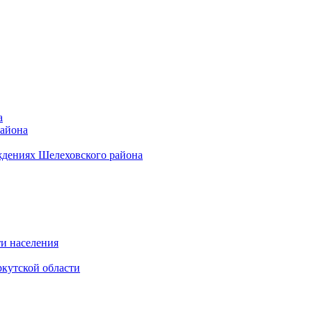
а
района
ждениях Шелеховского района
и населения
кутской области