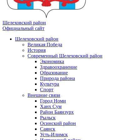
Шелеховский район
Официальный сайт
Шелеховский район
Великая Победа
История
Современный Шелеховский район
Экономика
Здравоохранение
Образование
Природа района
Культура
Спорт
Внешние связи
Город Номи
Ханх Сум
Район Баянзурх
Рыльск
Осинский район
Саянск
Усть-Илимск