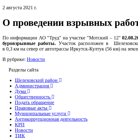
2 августа 2021 г.
О проведении взрывных рабо
По информации АО "Труд" на участке "Мотский – 12"
02.08.2
буровзрывные работы.
Участок расположен в Шелеховском
в 0,3 км на север от автотрассы Иркутск-Култук (56 км) на зем
В рубрике:
Новости
Разделы сайта
Шелеховский район
Администрация
Дума
Общественность
Подать обращение
Правовые акты
Муниципальные услуги
Антикоррупционная деятельность
КРП
Новости
ТИК