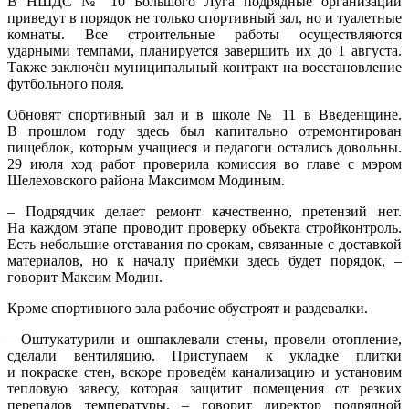
В НШДС № 10 Большого Луга подрядные организации
приведут в порядок не только спортивный зал, но и туалетные
комнаты. Все строительные работы осуществляются
ударными темпами, планируется завершить их до 1 августа.
Также заключён муниципальный контракт на восстановление
футбольного поля.
Обновят спортивный зал и в школе № 11 в Введенщине.
В прошлом году здесь был капитально отремонтирован
пищеблок, которым учащиеся и педагоги остались довольны.
29 июля ход работ проверила комиссия во главе с мэром
Шелеховского района Максимом Модиным.
– Подрядчик делает ремонт качественно, претензий нет.
На каждом этапе проводит проверку объекта стройконтроль.
Есть небольшие отставания по срокам, связанные с доставкой
материалов, но к началу приёмки здесь будет порядок, –
говорит Максим Модин.
Кроме спортивного зала рабочие обустроят и раздевалки.
– Оштукатурили и ошпаклевали стены, провели отопление,
сделали вентиляцию. Приступаем к укладке плитки
и покраске стен, вскоре проведём канализацию и установим
тепловую завесу, которая защитит помещения от резких
перепадов температуры, – говорит директор подрядной