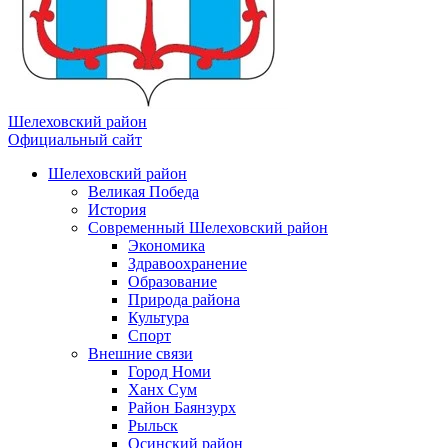
Шелеховский район
Официальный сайт
Шелеховский район
Великая Победа
История
Современный Шелеховский район
Экономика
Здравоохранение
Образование
Природа района
Культура
Спорт
Внешние связи
Город Номи
Ханх Сум
Район Баянзурх
Рыльск
Осинский район