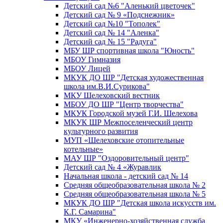
Детский сад №6 "Аленький цветочек"
Детский сад № 9 «Подснежник»
Детский сад №10 "Тополек"
Детский сад № 14 "Аленка"
Детский сад № 15 "Радуга"
МБУ ШР спортивная школа "Юность"
МБОУ Гимназия
МБОУ Лицей
МКУК ДО ШР "Детская художественная
школа им.В.И.Сурикова"
МКУ Шелеховский вестник
МБОУ ДО ШР "Центр творчества"
МКУК Городской музей Г.И. Шелехова
МКУК ШР Межпоселенческий центр
культурного развития
МУП «Шелеховские отопительные
котельные»
МАУ ШР "Оздоровительный центр"
Детский сад № 4 «Журавлик
Начальная школа - детский сад № 14
Средняя общеобразовательная школа № 2
Средняя общеобразовательная школа № 5
МКУК ДО ШР "Детская школа искусств им.
К.Г. Самарина"
МКУ «Инженерно-хозяйственная служба