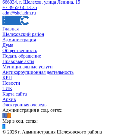
666034, г. Шелехов, улица Ленина, 15
+7 39550 4-13-35
adm@sheladm.ru
Главная
Шелеховский район
Администрация
Дума
Общественность
Подать обращение
Правовые акты
Муниципальные услуги
Антикоррупционная деятельность
КРП
Новости
ТИК
Карта сайта
Архив
Электронная очередь
Администрация в соц. сетях:
Мэр в соц. сетях:
©
2026
г. Администрация Шелеховского района