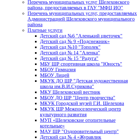
Перечень муниципальных услуг Шелеховского
района, предоставляемых в ГАУ "МФЦ ИО"
Перечень муниципальных услуг, предоставляемых
Администрацией Шелеховского муниципального
района
Платные услуги
Детский сад №6 "Аленький цветочек"
Детский сад № 9 «Подснежник»
Детский сад №10 "Тополек"
Детский сад № 14 "Аленка"
Детский сад № 15 "Радуга"
МБУ ШР спортивная школа "Юность"
МБОУ Гимназия
МБОУ Лицей
МКУК ДО ШР "Детская художественная
школа им.В.И.Сурикова"
МКУ Шелеховский вестник
МБОУ ДО ШР "Центр творчества"
МКУК Городской музей Г.И. Шелехова
МКУК ШР Межпоселенческий центр
культурного развития
МУП «Шелеховские отопительные
котельные»
МАУ ШР "Оздоровительный центр"
Детский сад № 4 «Журавлик