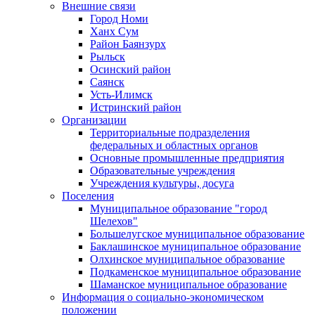
Внешние связи
Город Номи
Ханх Сум
Район Баянзурх
Рыльск
Осинский район
Саянск
Усть-Илимск
Истринский район
Организации
Территориальные подразделения
федеральных и областных органов
Основные промышленные предприятия
Образовательные учреждения
Учреждения культуры, досуга
Поселения
Муниципальное образование "город
Шелехов"
Большелугское муниципальное образование
Баклашинское муниципальное образование
Олхинское муниципальное образование
Подкаменское муниципальное образование
Шаманское муниципальное образование
Информация о социально-экономическом
положении