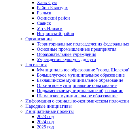
Ханх Сум
Район Баянзурх
Рыльск
Осинский район
Саянск
Усть-Илимск
Истринский район
Организации
Территориальные подразделения федеральных
Основные промышленные предприятия
Образовательные учреждения
Учреждения культуры, досуга
Поселения
Муниципальное образование "город Шелехов
Большелугское муниципальное образование
Баклашинское муниципальное образование
Олхинское муниципальное образование
Подкаменское муниципальное образование
Шаманское муниципальное образование
Информация о социально-экономическом положен
Народные инициативы
Инициативные проекты
2023 год
2024 год
2025 год