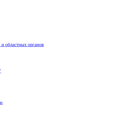
 и областных органов
"
ии