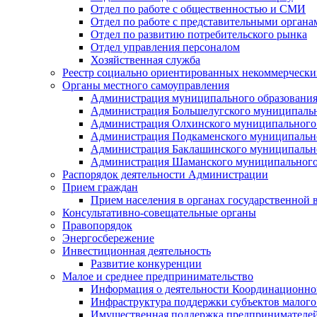
Отдел по работе с общественностью и СМИ
Отдел по работе с представительными органа
Отдел по развитию потребительского рынка
Отдел управления персоналом
Хозяйственная служба
Реестр социально ориентированных некоммерчески
Органы местного самоуправления
Администрация муниципального образования
Администрация Большелугского муниципальн
Администрация Олхинского муниципального 
Администрация Подкаменского муниципально
Администрация Баклашинского муниципально
Администрация Шаманского муниципального
Распорядок деятельности Администрации
Прием граждан
Прием населения в органах государственной 
Консультативно-совещательные органы
Правопорядок
Энергосбережение
Инвестиционная деятельность
Развитие конкуренции
Малое и среднее предпринимательство
Информация о деятельности Координационног
Инфраструктура поддержки субъектов малого
Имущественная поддержка предпринимателей