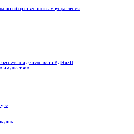
льного общественного самоуправления
 обеспечения деятельности КДНиЗП
м имуществом
туре
акупок