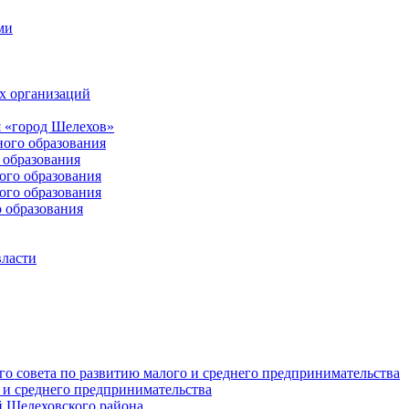
ми
х организаций
 «город Шелехов»
ого образования
образования
го образования
го образования
 образования
власти
о совета по развитию малого и среднего предпринимательства
 и среднего предпринимательства
 Шелеховского района