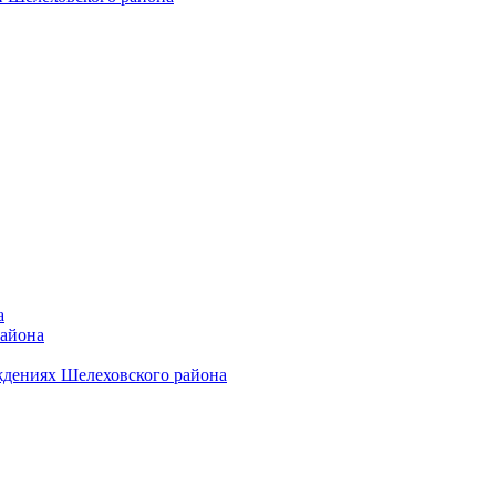
а
района
ждениях Шелеховского района