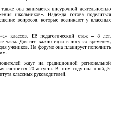
 также она занимается внеурочной деятельностью
жения школьников». Надежда готова поделиться
ешение вопросов, которые возникают у классных
а» классов. Её педагогический стаж – 8 лет.
е часы. Для нее важно идти в ногу со временем,
для учеников. На форуме она планирует пополнить
им.
водителей ждут на традиционной региональной
ая состоится 20 августа. В этом году она пройдёт
титута классных руководителей.