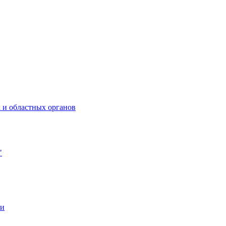
 и областных органов
"
ии