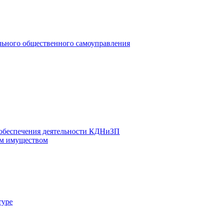
льного общественного самоуправления
 обеспечения деятельности КДНиЗП
м имуществом
туре