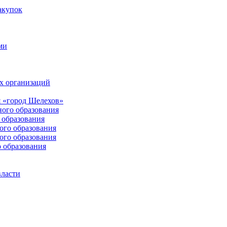
акупок
ми
х организаций
 «город Шелехов»
ого образования
образования
го образования
го образования
 образования
власти