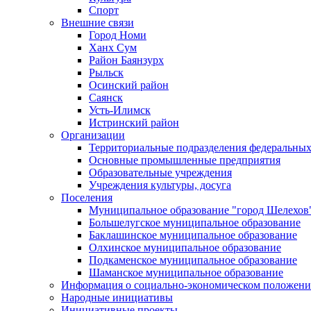
Спорт
Внешние связи
Город Номи
Ханх Сум
Район Баянзурх
Рыльск
Осинский район
Саянск
Усть-Илимск
Истринский район
Организации
Территориальные подразделения федеральных
Основные промышленные предприятия
Образовательные учреждения
Учреждения культуры, досуга
Поселения
Муниципальное образование "город Шелехов
Большелугское муниципальное образование
Баклашинское муниципальное образование
Олхинское муниципальное образование
Подкаменское муниципальное образование
Шаманское муниципальное образование
Информация о социально-экономическом положен
Народные инициативы
Инициативные проекты