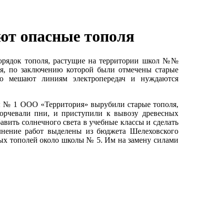
ют опасные тополя
порядок тополя, растущие на территории школ №№
ия, по заключению которой были отмечены старые
что мешают линиям электропередач и нуждаются
ы № 1 ООО «Территория» вырубили старые тополя,
орчевали пни, и приступили к вывозу древесных
авить солнечного света в учебные классы и сделать
лнение работ выделены из бюджета Шелеховского
рых тополей около школы № 5. Им на замену силами