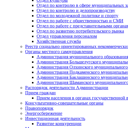
Отдел культуры
Отдел по контролю в сфере муниципальных з
Отдел по контролю и делопроизводству
Отдел по молодежной политике и спорту
Отдел по работе с общественностью и СМИ
Отдел по работе с представительными органа
Отдел по развитию потребительского рынка
Отдел управления персоналом
Хозяйственная служба
Реестр социально ориентированных некоммерчески
Органы местного самоуправления
Администрация муниципального образования
Администрация Большелугского муниципальн
Администрация Олхинского муниципального 
Администрация Подкаменского муниципально
Администрация Баклашинского муниципально
Администрация Шаманского муниципального
Распорядок деятельности Администрации
Прием граждан
Прием населения в органах государственной 
Консультативно-совещательные органы
Правопорядок
Энергосбережение
Инвестиционная деятельность
Развитие конкуренции