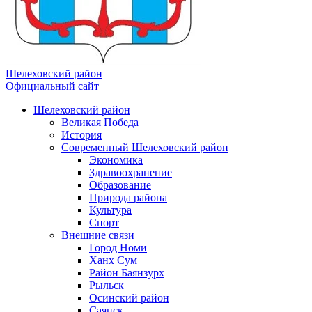
Шелеховский район
Официальный сайт
Шелеховский район
Великая Победа
История
Современный Шелеховский район
Экономика
Здравоохранение
Образование
Природа района
Культура
Спорт
Внешние связи
Город Номи
Ханх Сум
Район Баянзурх
Рыльск
Осинский район
Саянск