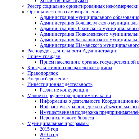
Хозяйственная служба
Реестр социально ориентированных некоммерчески
Органы местного самоуправления
Администрация муниципального образования
Администрация Большелугского муниципальн
Администрация Олхинского муниципального 
Администрация Подкаменского муниципально
Администрация Баклашинского муниципально
Администрация Шаманского муниципального
Распорядок деятельности Администрации
Прием граждан
Прием населения в органах государственной 
Консультативно-совещательные органы
Правопорядок
Энергосбережение
Инвестиционная деятельность
Развитие конкуренции
Малое и среднее предпринимательство
Информация о деятельности Координационног
Инфраструктура поддержки субъектов малого
Имущественная поддержка предпринимателей
Перепись малого бизнеса
Муниципальные программы
2015 год
2016 год