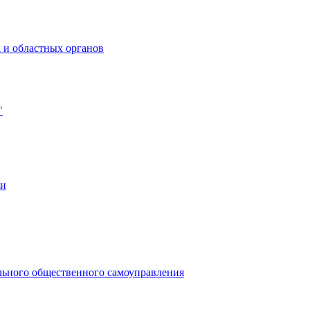
 и областных органов
"
ии
льного общественного самоуправления