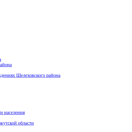
а
района
ждениях Шелеховского района
и населения
кутской области