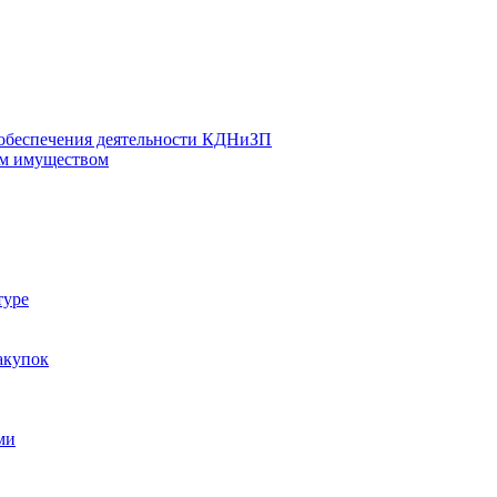
 обеспечения деятельности КДНиЗП
м имуществом
туре
акупок
ми