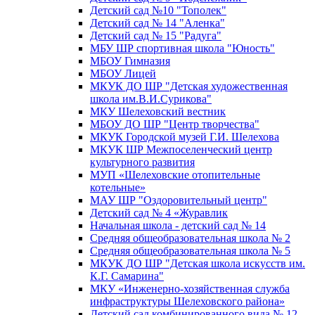
Детский сад №10 "Тополек"
Детский сад № 14 "Аленка"
Детский сад № 15 "Радуга"
МБУ ШР спортивная школа "Юность"
МБОУ Гимназия
МБОУ Лицей
МКУК ДО ШР "Детская художественная
школа им.В.И.Сурикова"
МКУ Шелеховский вестник
МБОУ ДО ШР "Центр творчества"
МКУК Городской музей Г.И. Шелехова
МКУК ШР Межпоселенческий центр
культурного развития
МУП «Шелеховские отопительные
котельные»
МАУ ШР "Оздоровительный центр"
Детский сад № 4 «Журавлик
Начальная школа - детский сад № 14
Средняя общеобразовательная школа № 2
Средняя общеобразовательная школа № 5
МКУК ДО ШР "Детская школа искусств им.
К.Г. Самарина"
МКУ «Инженерно-хозяйственная служба
инфраструктуры Шелеховского района»
Детский сад комбинированного вида № 12