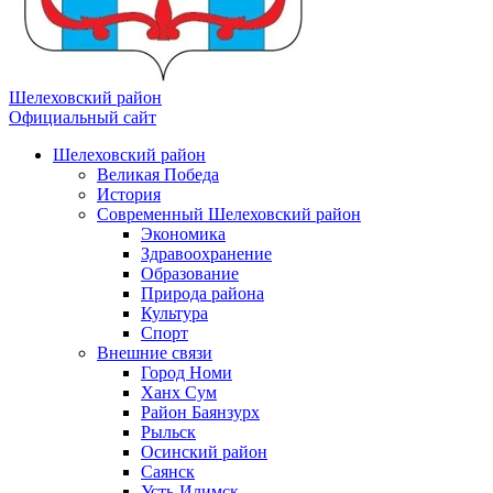
Шелеховский район
Официальный сайт
Шелеховский район
Великая Победа
История
Современный Шелеховский район
Экономика
Здравоохранение
Образование
Природа района
Культура
Спорт
Внешние связи
Город Номи
Ханх Сум
Район Баянзурх
Рыльск
Осинский район
Саянск
Усть-Илимск