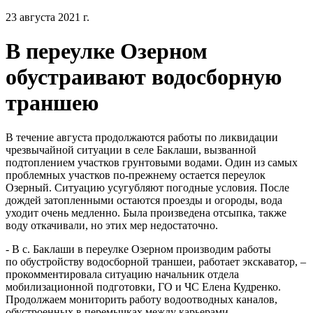
23 августа 2021 г.
В переулке Озерном
обустраивают водосборную
траншею
В течение августа продолжаются работы по ликвидации
чрезвычайной ситуации в селе Баклаши, вызванной
подтоплением участков грунтовыми водами. Один из самых
проблемных участков по-прежнему остается переулок
Озерный. Ситуацию усугубляют погодные условия. После
дождей затопленными остаются проезды и огороды, вода
уходит очень медленно. Была произведена отсыпка, также
воду откачивали, но этих мер недостаточно.
- В c. Баклаши в переулке Озерном производим работы
по обустройству водосборной траншеи, работает экскаватор, –
прокомментировала ситуацию начальник отдела
мобилизационной подготовки, ГО и ЧС Елена Кудренко.
Продолжаем мониторить работу водоотводных каналов,
обустроенных в перемычках между карьерами.