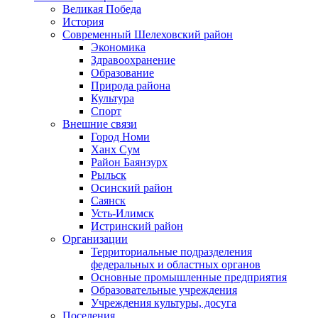
Великая Победа
История
Современный Шелеховский район
Экономика
Здравоохранение
Образование
Природа района
Культура
Спорт
Внешние связи
Город Номи
Ханх Сум
Район Баянзурх
Рыльск
Осинский район
Саянск
Усть-Илимск
Истринский район
Организации
Территориальные подразделения
федеральных и областных органов
Основные промышленные предприятия
Образовательные учреждения
Учреждения культуры, досуга
Поселения