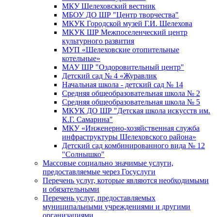
МКУ Шелеховский вестник
МБОУ ДО ШР "Центр творчества"
МКУК Городской музей Г.И. Шелехова
МКУК ШР Межпоселенческий центр
культурного развития
МУП «Шелеховские отопительные
котельные»
МАУ ШР "Оздоровительный центр"
Детский сад № 4 «Журавлик
Начальная школа - детский сад № 14
Средняя общеобразовательная школа № 2
Средняя общеобразовательная школа № 5
МКУК ДО ШР "Детская школа искусств им.
К.Г. Самарина"
МКУ «Инженерно-хозяйственная служба
инфраструктуры Шелеховского района»
Детский сад комбинированного вида № 12
"Солнышко"
Массовые социально значимые услуги,
предоставляемые через Госуслуги
Перечень услуг, которые являются необходимыми
и обязательными
Перечень услуг, предоставляемых
муниципальными учреждениями и другими
организациями