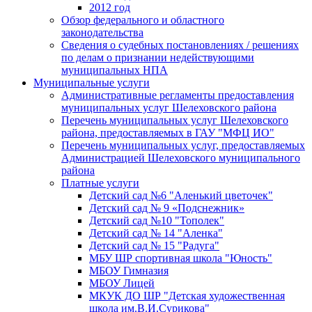
2012 год
Обзор федерального и областного
законодательства
Сведения о судебных постановлениях / решениях
по делам о признании недействующими
муниципальных НПА
Муниципальные услуги
Административные регламенты предоставления
муниципальных услуг Шелеховского района
Перечень муниципальных услуг Шелеховского
района, предоставляемых в ГАУ "МФЦ ИО"
Перечень муниципальных услуг, предоставляемых
Администрацией Шелеховского муниципального
района
Платные услуги
Детский сад №6 "Аленький цветочек"
Детский сад № 9 «Подснежник»
Детский сад №10 "Тополек"
Детский сад № 14 "Аленка"
Детский сад № 15 "Радуга"
МБУ ШР спортивная школа "Юность"
МБОУ Гимназия
МБОУ Лицей
МКУК ДО ШР "Детская художественная
школа им.В.И.Сурикова"