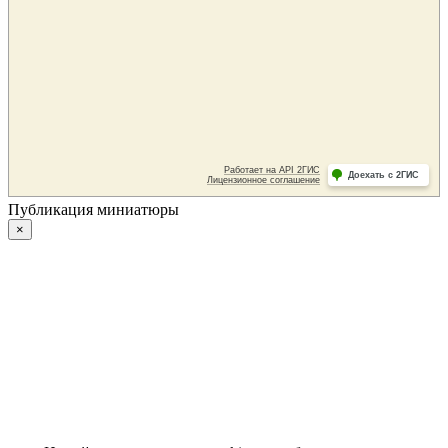
Публикация миниатюры
×