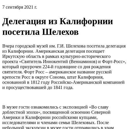
7 сентября 2021 г.
Делегация из Калифорнии
посетила Шелехов
Вчера городской музей им. Г.И. Шелехова посетила делегация
из Калифорнии. Американская делегация посещает
Иркутскую область в рамках культурно-исторического
проекта «Святитель Иннокентий (Вениаминов) и Форт-Росс»,
который приурочен 224-й годовщине со дня рождения
святителя. Форт Росс – американское название русской
крепости Росс в округе Сонома, штат Калифорния,
основанной в 1812 году Российско-Американской компанией
и просуществовавшей до 1841 года.
В музее гости ознакомились с экспозицией «Во славу
доблестной эпохи», посвященной освоению Северной
Америки и Калифорнии российскими купцами,
исследователями и членами семьи Шелеховых. После
небольшой экскурсии в музее гости отправились в храм