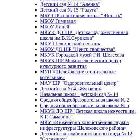
Детский сад № 14 "Аленка"
Детский сад № 15 "Радуга"
МБУ ШР спортивная школа "Юность"
МБОУ Гимназия
МБОУ Лицей
МКУК ДО ШР "Детская художественная
школа им.В.И.Сурикова"
МКУ Шелеховский вестник
МБОУ ДО ШР "Центр творчества"
МКУК Городской музей Г.И. Шелехова
МКУК ШР Межпоселенческий центр
культурного развития
МУП «Шелеховские отопительные
котельные»
МАУ ШР "Оздоровительный центр"
Детский сад № 4 «Журавлик
Начальная школа - детский сад № 14
Средняя общеобразовательная школа № 2
Средняя общеобразовательная школа № 5
МКУК ДО ШР "Детская школа искусств им.
К.Г. Самарина"
МКУ «Инженерно-хозяйственная служба
инфраструктуры Шелеховского района»
Детский сад комбинированного вида № 12
"Солнышко"