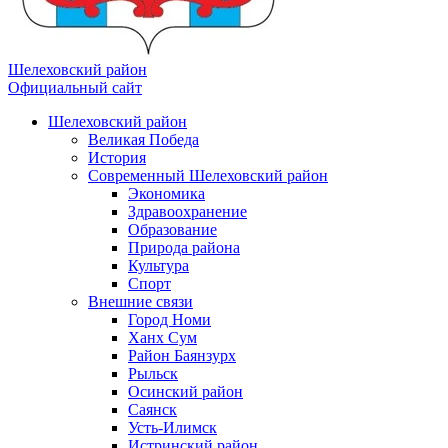
Шелеховский район
Официальный сайт
Шелеховский район
Великая Победа
История
Современный Шелеховский район
Экономика
Здравоохранение
Образование
Природа района
Культура
Спорт
Внешние связи
Город Номи
Ханх Сум
Район Баянзурх
Рыльск
Осинский район
Саянск
Усть-Илимск
Истринский район