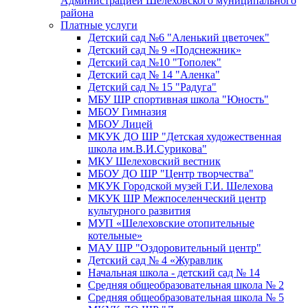
Администрацией Шелеховского муниципального
района
Платные услуги
Детский сад №6 "Аленький цветочек"
Детский сад № 9 «Подснежник»
Детский сад №10 "Тополек"
Детский сад № 14 "Аленка"
Детский сад № 15 "Радуга"
МБУ ШР спортивная школа "Юность"
МБОУ Гимназия
МБОУ Лицей
МКУК ДО ШР "Детская художественная
школа им.В.И.Сурикова"
МКУ Шелеховский вестник
МБОУ ДО ШР "Центр творчества"
МКУК Городской музей Г.И. Шелехова
МКУК ШР Межпоселенческий центр
культурного развития
МУП «Шелеховские отопительные
котельные»
МАУ ШР "Оздоровительный центр"
Детский сад № 4 «Журавлик
Начальная школа - детский сад № 14
Средняя общеобразовательная школа № 2
Средняя общеобразовательная школа № 5