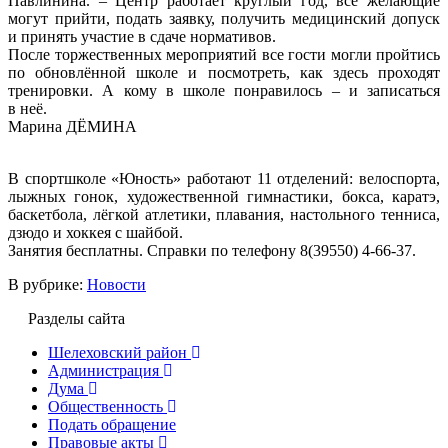
Павлинина. – Центр работает круглый год, все желающие
могут прийти, подать заявку, получить медицинский допуск
и принять участие в сдаче нормативов.
После торжественных мероприятий все гости могли пройтись
по обновлённой школе и посмотреть, как здесь проходят
тренировки. А кому в школе понравилось – и записаться
в неё.
Марина ДЁМИНА
В спортшколе «Юность» работают 11 отделений: велоспорта,
лыжных гонок, художественной гимнастики, бокса, каратэ,
баскетбола, лёгкой атлетики, плавания, настольного тенниса,
дзюдо и хоккея с шайбой.
Занятия бесплатны. Справки по телефону 8(39550) 4-66-37.
В рубрике:
Новости
Разделы сайта
Шелеховский район
Администрация
Дума
Общественность
Подать обращение
Правовые акты