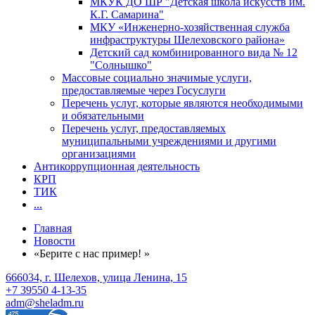
МКУК ДО ШР "Детская школа искусств им.
К.Г. Самарина"
МКУ «Инженерно-хозяйственная служба
инфраструктуры Шелеховского района»
Детский сад комбинированного вида № 12
"Солнышко"
Массовые социально значимые услуги,
предоставляемые через Госуслуги
Перечень услуг, которые являются необходимыми
и обязательными
Перечень услуг, предоставляемых
муниципальными учреждениями и другими
организациями
Антикоррупционная деятельность
КРП
ТИК
...
Главная
Новости
«Берите с нас пример! »
666034, г. Шелехов, улица Ленина, 15
+7 39550 4-13-35
adm@sheladm.ru