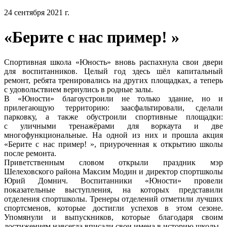
24 сентября 2021 г.
«Берите с нас пример! »
Спортивная школа «Юность» вновь распахнула свои двери
для воспитанников. Целый год здесь шёл капитальный
ремонт, ребята тренировались на других площадках, а теперь
с удовольствием вернулись в родные залы.
В «Юности» благоустроили не только здание, но и
прилегающую территорию: заасфальтировали, сделали
парковку, а также обустроили спортивные площадки:
с уличными тренажёрами для воркаута и две
многофункциональные. На одной из них и прошла акция
«Берите с нас пример! », приуроченная к открытию школы
после ремонта.
Приветственным словом открыли праздник мэр
Шелеховского района Максим Модин и директор спортшколы
Юрий Домнич. Воспитанники «Юности» провели
показательные выступления, на которых представили
отделения спортшколы. Тренеры отделений отметили лучших
спортсменов, которые достигли успехов в этом сезоне.
Упомянули и выпускников, которые благодаря своим
достижениям навсегда вписали свои имена в историю школы.