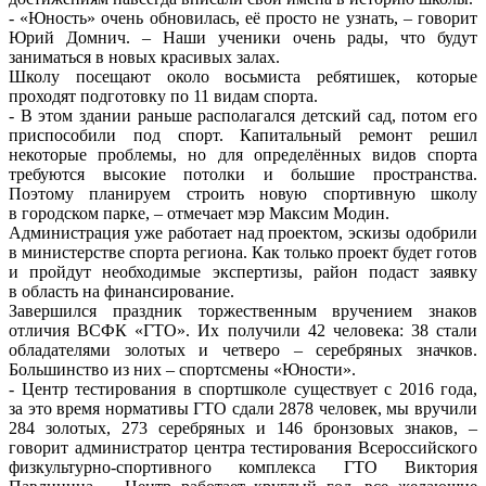
- «Юность» очень обновилась, её просто не узнать, – говорит
Юрий Домнич. – Наши ученики очень рады, что будут
заниматься в новых красивых залах.
Школу посещают около восьмиста ребятишек, которые
проходят подготовку по 11 видам спорта.
- В этом здании раньше располагался детский сад, потом его
приспособили под спорт. Капитальный ремонт решил
некоторые проблемы, но для определённых видов спорта
требуются высокие потолки и большие пространства.
Поэтому планируем строить новую спортивную школу
в городском парке, – отмечает мэр Максим Модин.
Администрация уже работает над проектом, эскизы одобрили
в министерстве спорта региона. Как только проект будет готов
и пройдут необходимые экспертизы, район подаст заявку
в область на финансирование.
Завершился праздник торжественным вручением знаков
отличия ВСФК «ГТО». Их получили 42 человека: 38 стали
обладателями золотых и четверо – серебряных значков.
Большинство из них – спортсмены «Юности».
- Центр тестирования в спортшколе существует с 2016 года,
за это время нормативы ГТО сдали 2878 человек, мы вручили
284 золотых, 273 серебряных и 146 бронзовых знаков, –
говорит администратор центра тестирования Всероссийского
физкультурно-спортивного комплекса ГТО Виктория