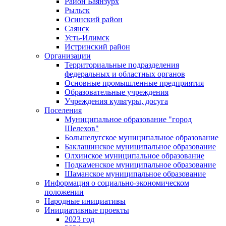
Район Баянзурх
Рыльск
Осинский район
Саянск
Усть-Илимск
Истринский район
Организации
Территориальные подразделения
федеральных и областных органов
Основные промышленные предприятия
Образовательные учреждения
Учреждения культуры, досуга
Поселения
Муниципальное образование "город
Шелехов"
Большелугское муниципальное образование
Баклашинское муниципальное образование
Олхинское муниципальное образование
Подкаменское муниципальное образование
Шаманское муниципальное образование
Информация о социально-экономическом
положении
Народные инициативы
Инициативные проекты
2023 год