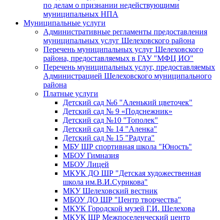
по делам о признании недействующими
муниципальных НПА
Муниципальные услуги
Административные регламенты предоставления
муниципальных услуг Шелеховского района
Перечень муниципальных услуг Шелеховского
района, предоставляемых в ГАУ "МФЦ ИО"
Перечень муниципальных услуг, предоставляемых
Администрацией Шелеховского муниципального
района
Платные услуги
Детский сад №6 "Аленький цветочек"
Детский сад № 9 «Подснежник»
Детский сад №10 "Тополек"
Детский сад № 14 "Аленка"
Детский сад № 15 "Радуга"
МБУ ШР спортивная школа "Юность"
МБОУ Гимназия
МБОУ Лицей
МКУК ДО ШР "Детская художественная
школа им.В.И.Сурикова"
МКУ Шелеховский вестник
МБОУ ДО ШР "Центр творчества"
МКУК Городской музей Г.И. Шелехова
МКУК ШР Межпоселенческий центр