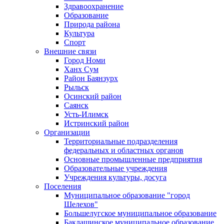
Здравоохранение
Образование
Природа района
Культура
Спорт
Внешние связи
Город Номи
Ханх Сум
Район Баянзурх
Рыльск
Осинский район
Саянск
Усть-Илимск
Истринский район
Организации
Территориальные подразделения
федеральных и областных органов
Основные промышленные предприятия
Образовательные учреждения
Учреждения культуры, досуга
Поселения
Муниципальное образование "город
Шелехов"
Большелугское муниципальное образование
Баклашинское муниципальное образование