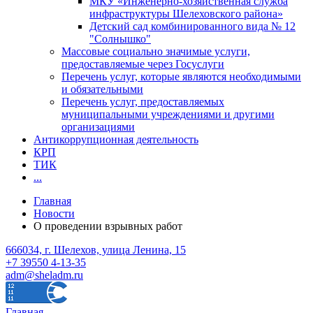
МКУ «Инженерно-хозяйственная служба
инфраструктуры Шелеховского района»
Детский сад комбинированного вида № 12
"Солнышко"
Массовые социально значимые услуги,
предоставляемые через Госуслуги
Перечень услуг, которые являются необходимыми
и обязательными
Перечень услуг, предоставляемых
муниципальными учреждениями и другими
организациями
Антикоррупционная деятельность
КРП
ТИК
...
Главная
Новости
О проведении взрывных работ
666034, г. Шелехов, улица Ленина, 15
+7 39550 4-13-35
adm@sheladm.ru
Главная