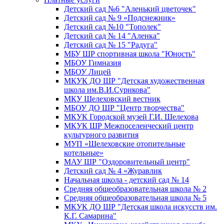
Детский сад №6 "Аленький цветочек"
Детский сад № 9 «Подснежник»
Детский сад №10 "Тополек"
Детский сад № 14 "Аленка"
Детский сад № 15 "Радуга"
МБУ ШР спортивная школа "Юность"
МБОУ Гимназия
МБОУ Лицей
МКУК ДО ШР "Детская художественная
школа им.В.И.Сурикова"
МКУ Шелеховский вестник
МБОУ ДО ШР "Центр творчества"
МКУК Городской музей Г.И. Шелехова
МКУК ШР Межпоселенческий центр
культурного развития
МУП «Шелеховские отопительные
котельные»
МАУ ШР "Оздоровительный центр"
Детский сад № 4 «Журавлик
Начальная школа - детский сад № 14
Средняя общеобразовательная школа № 2
Средняя общеобразовательная школа № 5
МКУК ДО ШР "Детская школа искусств им.
К.Г. Самарина"