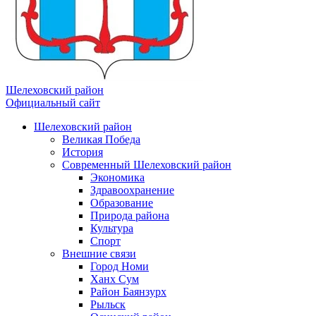
Шелеховский район
Официальный сайт
Шелеховский район
Великая Победа
История
Современный Шелеховский район
Экономика
Здравоохранение
Образование
Природа района
Культура
Спорт
Внешние связи
Город Номи
Ханх Сум
Район Баянзурх
Рыльск